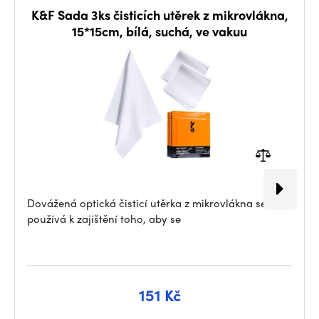
K&F Sada 3ks čisticích utěrek z mikrovlákna,
15*15cm, bílá, suchá, ve vakuu
Dovážená optická čisticí utěrka z mikrovlákna se
používá k zajištění toho, aby se
151 Kč