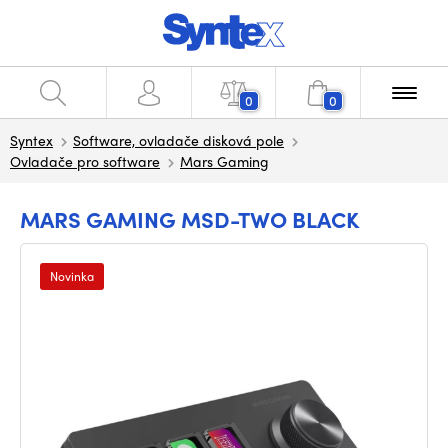
0
0
Syntex
Software, ovladače disková pole
Ovladače pro software
Mars Gaming
MARS GAMING MSD-TWO BLACK
Novinka