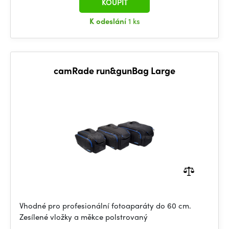
KOUPIT
K odeslání
1 ks
camRade run&gunBag Large
Vhodné pro profesionální fotoaparáty do 60 cm.
Zesílené vložky a měkce polstrovaný