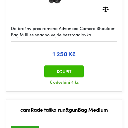
Do brašny přes rameno Advanced Camera Shoulder
Bag M III se snadno vejde bezzrcadlovka
1 250 Kč
KOUPIT
K odeslání
4 ks
camRade taška run&gunBag Medium