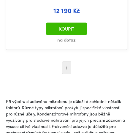
12 190 Kč
KOUPIT
na dotaz
1
Při výběru studiového mikrofonu je důležité zohlednit několik
faktorů. Různé typy mikrofonů poskytují specifické vlastnosti
pro různé účely. Kondenzátorové mikrofony jsou běžně
využívány pro studiové nahrávání pro jejich precizní záznam a
vysoce citlivé vlastnosti. Frekvenční odezva je důležitá pro
zachycení různých frekvencí zvuku, což ovlivňuje celkovou