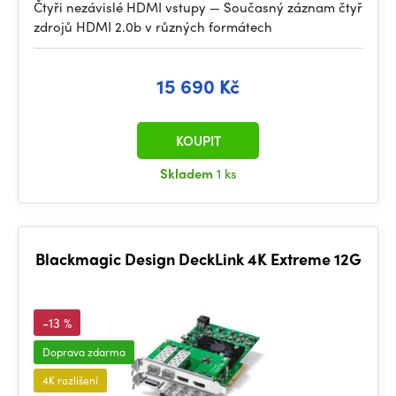
Čtyři nezávislé HDMI vstupy — Současný záznam čtyř
zdrojů HDMI 2.0b v různých formátech
15 690 Kč
KOUPIT
Skladem
1 ks
Blackmagic Design DeckLink 4K Extreme 12G
-13 %
Doprava zdarma
4K rozlišení