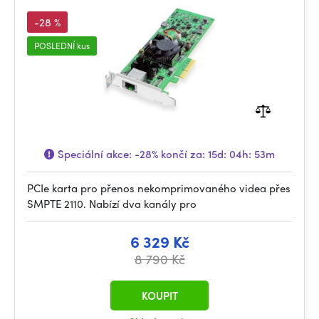
-28 %
POSLEDNÍ kus
Speciální akce:
-28%
končí za:
15d: 04h: 53m
PCIe karta pro přenos nekomprimovaného videa přes
SMPTE 2110. Nabízí dva kanály pro
6 329 Kč
8 790 Kč
KOUPIT