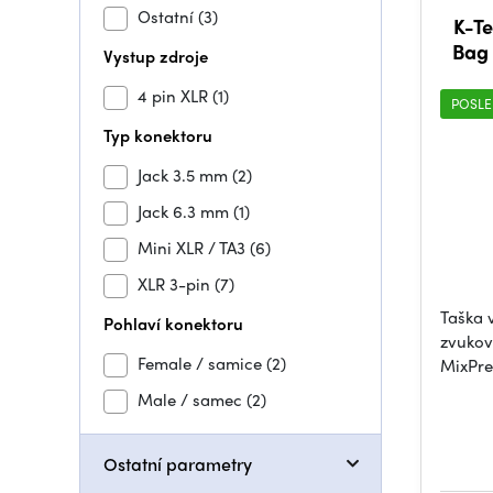
Ostatní
(3)
K-Te
Bag 
Vystup zdroje
DR-7
4 pin XLR
(1)
POSLE
Typ konektoru
Jack 3.5 mm
(2)
Jack 6.3 mm
(1)
Mini XLR / TA3
(6)
XLR 3-pin
(7)
Taška 
Pohlaví konektoru
zvukov
Female / samice
(2)
MixPre
Male / samec
(2)
Ostatní parametry