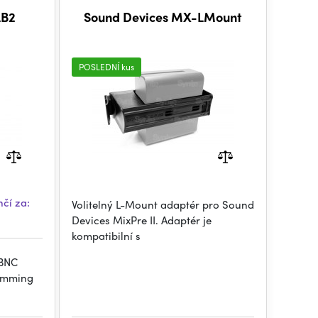
LB2
Sound Devices MX-LMount
POSLEDNÍ kus
čí za:
Volitelný L-Mount adaptér pro Sound
Devices MixPre II. Adaptér je
kompatibilní s
 BNC
jamming