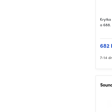
Krytka
a 688. 
682 
7-14 d
Sound