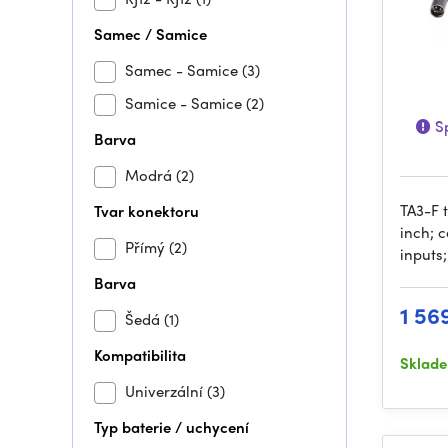
Samec / Samice
Samec - Samice
(3)
Samice - Samice
(2)
Sp
Barva
Modrá
(2)
TA3-F 
Tvar konektoru
inch; 
Přímý
(2)
inputs
Barva
1 56
Šedá
(1)
Kompatibilita
Sklad
Univerzální
(3)
Typ baterie / uchycení