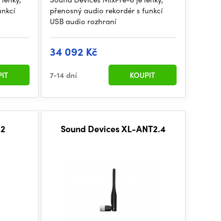
unkcí
přenosný audio rekordér s funkcí
USB audio rozhraní
34 092 Kč
IT
7-14 dní
KOUPIT
-2
Sound Devices XL-ANT2.4