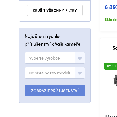
6 89
ZRUŠIT VŠECHNY FILTRY
Sklad
Najděte si rychle
příslušenství k Vaší kameře
S
Vyberte výrobce
POSLE
Napište název modelu
ZOBRAZIT PŘÍSLUŠENSTVÍ
Náhrad