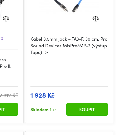
3%
Kabel 3,5mm jack – TA3-F, 30 cm. Pro
Sound Devices MixPre/MP-2 (výstup
Tape) ->
pro
re II.
1 928 Kč
2 312 Kč
IT
Skladem
1 ks
KOUPIT