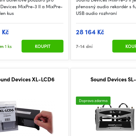
Devices MixPre-3 II a MixPre-
přenosný audio rekordér s f
eden kus
USB audio rozhraní
1 Kč
28 164 Kč
em
1 ks
KOUPIT
7-14 dní
KOUP
ound Devices XL-LCD6
Sound Devices SL
Doprava zdarma