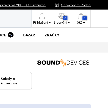
prava od 20000 Kč zdarma
Showroom Praha
0
0
Přihlášení
Srovnání
0
Kč
KCE
BAZAR
ZNAČKY
Kabely a
konektory