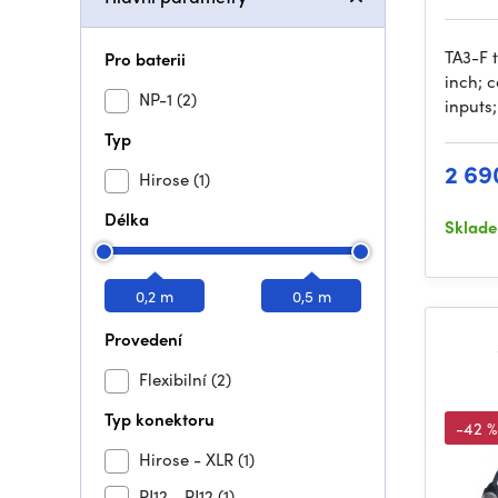
TA3-F 
Pro baterii
inch; 
NP-1
(2)
inputs
Typ
2 69
Hirose
(1)
Délka
Sklad
0,2 m
0,5 m
Provedení
Flexibilní
(2)
Typ konektoru
-42 %
Hirose - XLR
(1)
RJ12 - RJ12
(1)