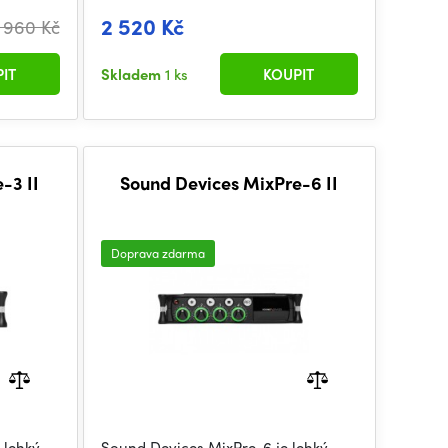
2 520 Kč
 960 Kč
IT
Skladem
1 ks
KOUPIT
-3 II
Sound Devices MixPre-6 II
Doprava zdarma
 lehký,
Sound Devices MixPre-6 je lehký,