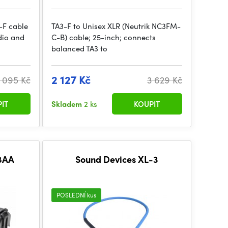
F cable
TA3-F to Unisex XLR (Neutrik NC3FM-
dio and
C-B) cable; 25-inch; connects
balanced TA3 to
2 127 Kč
 095 Kč
3 629 Kč
IT
Skladem
2 ks
KOUPIT
8AA
Sound Devices XL-3
POSLEDNÍ kus