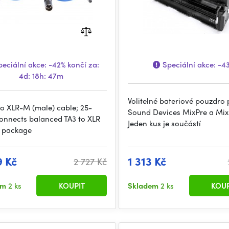
eciální akce:
-42%
končí za:
Speciální akce:
-4
4d: 18h: 47m
Volitelné bateriové pouzdro 
to XLR-M (male) cable; 25-
Sound Devices MixPre a MixP
connects balanced TA3 to XLR
Jeden kus je součástí
; package
9 Kč
1 313 Kč
2 727 Kč
em
2 ks
KOUPIT
Skladem
2 ks
KOUP