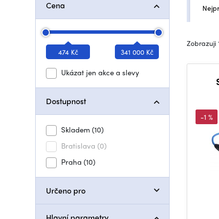
Cena
Nejp
Zobrazuji 
474 Kč
341 000 Kč
Ukázat jen akce a slevy
Dostupnost
-1 %
Skladem
(10)
Bratislava
(0)
Praha
(10)
Určeno pro
Hlavní parametry