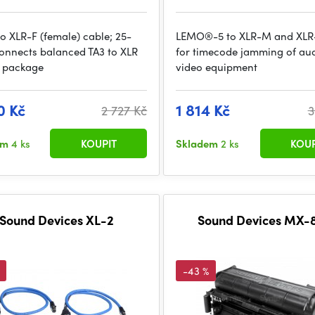
to XLR-F (female) cable; 25-
LEMO®-5 to XLR-M and XLR-
connects balanced TA3 to XLR
for timecode jamming of au
; package
video equipment
0 Kč
1 814 Kč
2 727 Kč
3
em
4 ks
KOUPIT
Skladem
2 ks
KOUP
Sound Devices XL-2
Sound Devices MX-
-43 %