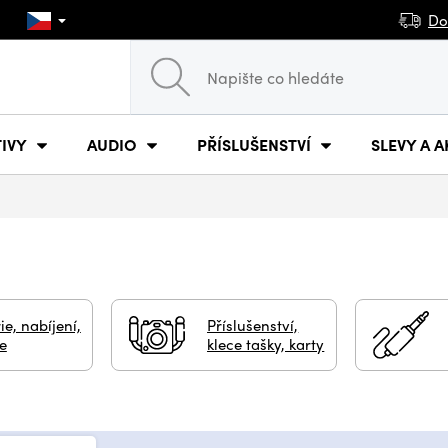
Do
IVY
AUDIO
PŘÍSLUŠENSTVÍ
SLEVY A A
ie, nabíjení,
Příslušenství,
e
klece tašky, karty