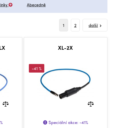
inky
Abecedně
1
2
další
LX
XL-2X
-41 %
1%
Speciální akce:
-41%