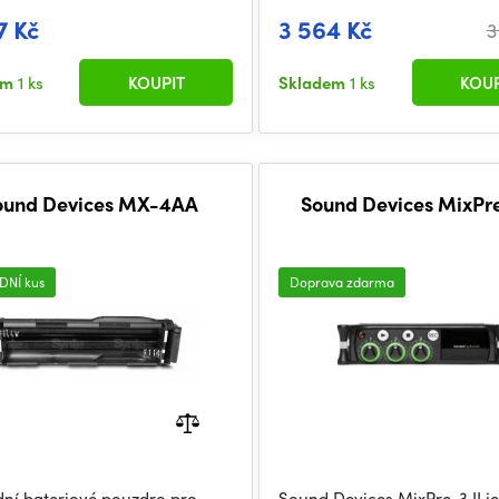
7 Kč
3 564 Kč
3
em
1 ks
KOUPIT
Skladem
1 ks
KOUP
ound Devices MX-4AA
Sound Devices MixPre
DNÍ kus
Doprava zdarma
ní bateriové pouzdro pro
Sound Devices MixPre-3 II je