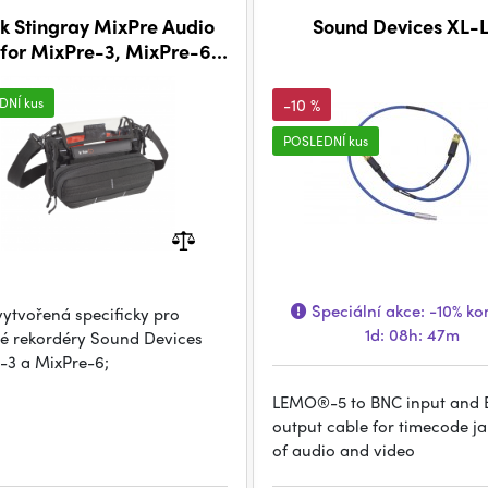
k Stingray MixPre Audio
Sound Devices XL-
for MixPre-3, MixPre-6,
0D & DR-701D Recorders
DNÍ kus
-10 %
POSLEDNÍ kus
Speciální akce:
-10%
kon
vytvořená specificky pro
1d: 08h: 47m
é rekordéry Sound Devices
-3 a MixPre-6;
LEMO®-5 to BNC input and
output cable for timecode 
of audio and video