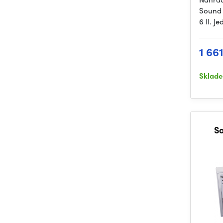
Sound 
6 II. J
1 66
Sklad
S