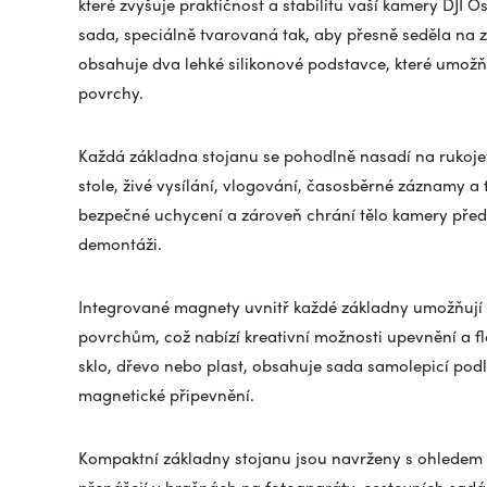
které zvyšuje praktičnost a stabilitu vaší kamery DJI O
sada, speciálně tvarovaná tak, aby přesně seděla na 
obsahuje dva lehké silikonové podstavce, které umožňu
povrchy.
Každá základna stojanu se pohodlně nasadí na rukojeť
stole, živé vysílání, vlogování, časosběrné záznamy a
bezpečné uchycení a zároveň chrání tělo kamery před
demontáži.
Integrované magnety uvnitř každé základny umožňuj
povrchům, což nabízí kreativní možnosti upevnění a fle
sklo, dřevo nebo plast, obsahuje sada samolepicí podl
magnetické připevnění.
Kompaktní základny stojanu jsou navrženy s ohledem 