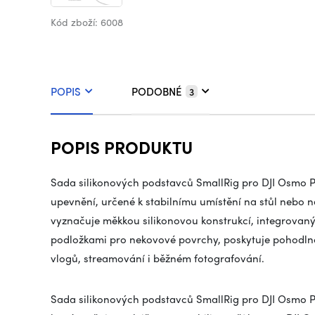
Kód zboží: 6008
POPIS
PODOBNÉ
3
POPIS PRODUKTU
Sada silikonových podstavců
SmallRig
pro DJI Osmo P
upevnění, určené k stabilnímu umístění na stůl nebo 
vyznačuje měkkou silikonovou konstrukcí, integrovaný
podložkami pro nekovové povrchy, poskytuje pohodln
vlogů, streamování i běžném fotografování.
Sada silikonových podstavců
SmallRig
pro DJI Osmo Po