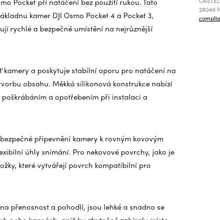
CASTEL
smo Pocket při natáčení bez použití rukou. Tato
28046 M
základnu kamer DJI Osmo Pocket 4 a Pocket 3,
compli
jí rychlé a bezpečné umístění na nejrůznější
 kamery a poskytuje stabilní oporu pro natáčení na
 tvorbu obsahu. Měkká silikonová konstrukce nabízí
 poškrábáním a opotřebením při instalaci a
í bezpečné připevnění kamery k rovným kovovým
xibilní úhly snímání. Pro nekovové povrchy, jako je
ožky, které vytvářejí povrch kompatibilní pro
na přenosnost a pohodlí, jsou lehké a snadno se