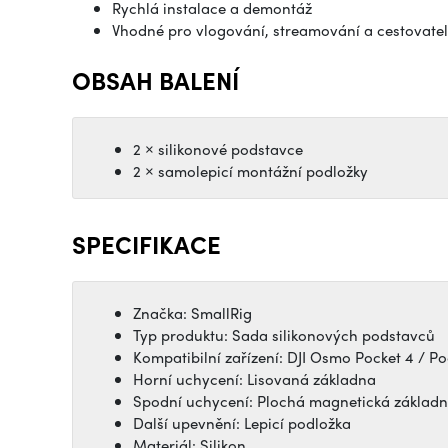
Rychlá instalace a demontáž
Vhodné pro vlogování, streamování a cestovate
OBSAH BALENÍ
2 × silikonové podstavce
2 × samolepicí montážní podložky
SPECIFIKACE
Značka:
SmallRig
Typ produktu: Sada silikonových podstavců
Kompatibilní zařízení: DJI Osmo Pocket 4 / Po
Horní uchycení: Lisovaná základna
Spodní uchycení: Plochá magnetická základ
Další upevnění: Lepicí podložka
Materiál: Silikon