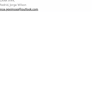
LANA 9144,
adrid, Jorge Wilson
ance.gavimosa@outlook.com