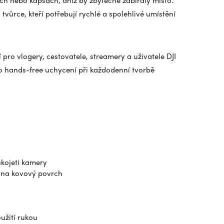
ch nebo kapsách, aniž by zbytečně zabíraly místo.
vůrce, kteří potřebují rychlé a spolehlivé umístění
 pro vlogery, cestovatele, streamery a uživatele DJI
o hands-free uchycení při každodenní tvorbě
kojeti kamery
 na kovový povrch
užití rukou