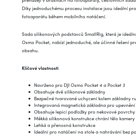
přenášejí v brašnách na fotoaparáty, cestovních sadá
Díky jednoduchému procesu instalace jsou ideální pro t
fotoaparátu během mobilního natáčení.
Sada silikonových podstavců SmallRig, která je ideální
Osmo Pocket, nabízí jednoduché, ale účinné řešení pr
obsahu.
Klíčové vlastnosti
Navrženo pro DJI Osmo Pocket 4 a Pocket 3
Obsahuje dvě silikonové základny
Bezpečné tvarované uchycení kolem základny ru
Integrovaná magnetická základna pro upevnění
Obsahuje lepicí podložky pro nekovové povrchy
Měkká silikonová konstrukce chrání tělo kamery
Lehká a přenosná konstrukce
Ideální pro natáčení na stole a nahrávání bez po