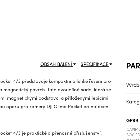
PA
OBSAH BALENÍ
SPECIFIKACE
ocket 4/3 představuje kompaktní a lehké řešení pro
Výrob
na magnetický povrch. Tato dvoudílná sada, která se
mi magnetickými podstavci a přiloženými lepicími
Kateg
ou oporu pro kamery DJI Osmo Pocket při natáčení
GPSR
GAVIMO
cket 4/3 je praktické a přenosné příslušenství,
SOCIED