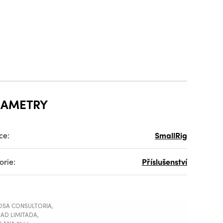
RAMETRY
ce:
SmallRig
orie:
Příslušenství
SA CONSULTORIA,
AD LIMITADA,