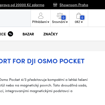
prava od 20000 Kč zdarma
Showroom Praha
0
0
Přihlášení
Srovnání
0
Kč
KCE
BAZAR
ZNAČKY
RT FOR DJI OSMO POCKET
Osmo Pocket 4/3 představuje kompaktní a lehké řešení
 stůl nebo na magnetický povrch. Tato dvoudílná sada,
kcí, integrovanými magnetickými podstavci a