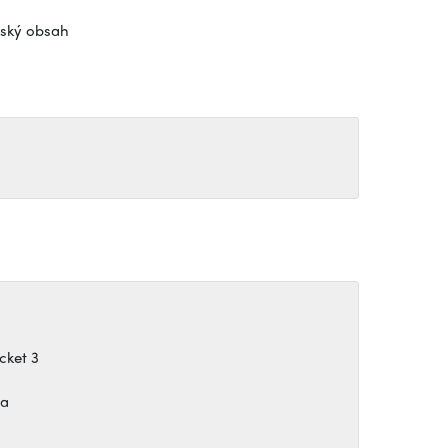
lský obsah
cket 3
na