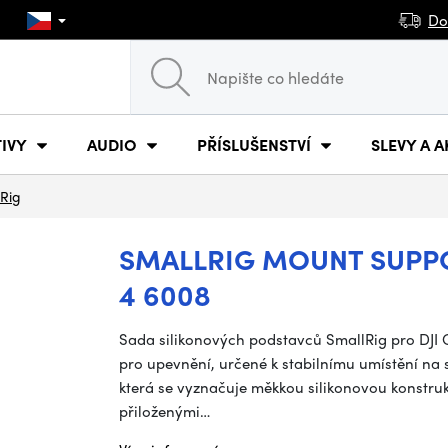
Do
IVY
AUDIO
PŘÍSLUŠENSTVÍ
SLEVY A A
Rig
SMALLRIG MOUNT SUPPO
4 6008
Sada silikonových podstavců SmallRig pro DJI 
pro upevnění, určené k stabilnímu umístění na
která se vyznačuje měkkou silikonovou konstru
přiloženými…