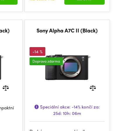
ack)
Sony Alpha A7C II (Black)
-14 %
Doprava zdarma
Speciální akce:
-14%
končí za:
mpaktní
25d: 10h: 06m
m