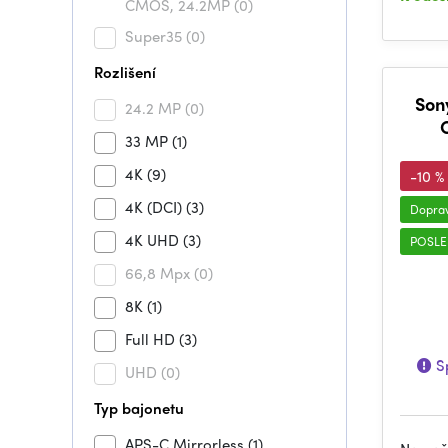
CMOS, 24.2MP
(0)
Super35
(0)
Rozlišení
Son
24.2 MP
(0)
33 MP
(1)
4K
(9)
-10 %
4K (DCI)
(3)
Dopra
4K UHD
(3)
POSLE
66,8 Mpx
(0)
8K
(1)
Full HD
(3)
Sp
UHD
(0)
Typ bajonetu
APS-C Mirrorless
(1)