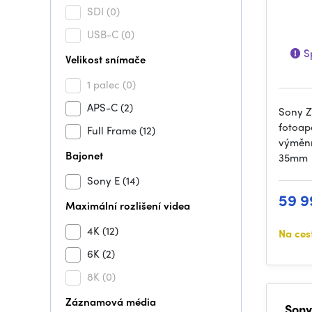
SDI
(0)
USB-C
(0)
Sp
Velikost snímače
1 palec
(0)
APS-C
(2)
Sony Z
fotoap
Full Frame
(12)
výměn
Bajonet
35mm
Sony E
(14)
59 9
Maximální rozlišení videa
4K
(12)
Na ces
6K
(2)
8K
(0)
Záznamová média
Sony