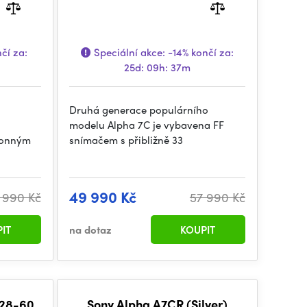
čí za:
Speciální akce:
-14%
končí za:
25d: 09h: 37m
Druhá generace populárního
modelu Alpha 7C je vybavena FF
konným
snímačem s přibližně 33
49 990 Kč
 990 Kč
57 990 Kč
IT
na dotaz
KOUPIT
 28-60
Sony Alpha A7CR (Silver)