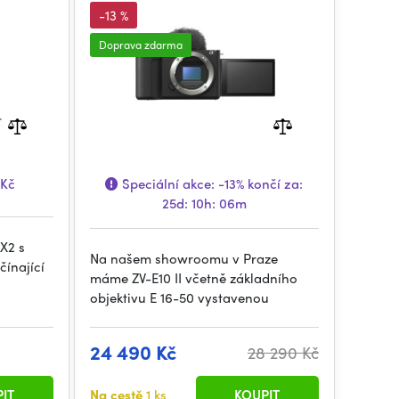
-13 %
Doprava zdarma
 Kč
Speciální akce:
-13%
končí za:
25d: 10h: 06m
X2 s
Na našem showroomu v Praze
čínající
máme ZV-E10 II včetně základního
objektivu E 16-50 vystavenou
24 490 Kč
28 290 Kč
IT
Na cestě
1 ks
KOUPIT