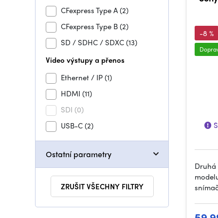
CFexpress Type A
(2)
CFexpress Type B
(2)
-8 %
SD / SDHC / SDXC
(13)
Dopra
Video výstupy a přenos
Ethernet / IP
(1)
HDMI
(11)
SDI
(0)
S
USB-C
(2)
Ostatní parametry
Druhá 
modelu
ZRUŠIT VŠECHNY FILTRY
snímač
59 9