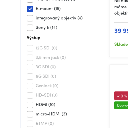
Na na
máme A
E-mount
(15)
objekt
integrovaný objektiv
(4)
Sony E
(14)
39 9
Výstup
Sklad
12G SDI
(0)
3,5 mm jack
(0)
3G SDI
(0)
6G SDI
(0)
Genlock
(0)
HD-SDI
(0)
-10 %
HDMI
(10)
Dopra
micro-HDMI
(3)
RTMP
(0)