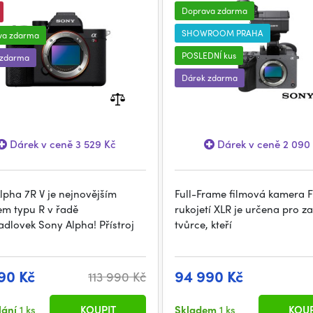
Doprava zdarma
SHOWROOM PRAHA
va zdarma
POSLEDNÍ kus
 zdarma
Dárek zdarma
Dárek v ceně 3 529 Kč
Dárek v ceně 2 090
lpha 7R V je nejnovějším
Full-Frame filmová kamera F
m typu R v řadě
rukojetí XLR je určena pro za
adlovek Sony Alpha! Přístroj
tvůrce, kteří
90 Kč
94 990 Kč
113 990 Kč
lání
1 ks
KOUPIT
Skladem
1 ks
KOUP