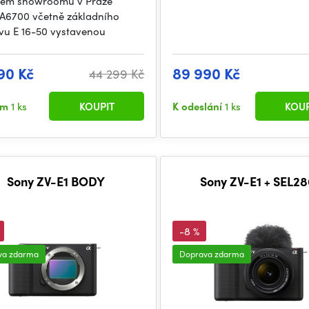
šem showroomu v Praze
6700 včetně základního
ivu E 16-50 vystavenou
90 Kč
89 990 Kč
44 299 Kč
em
1 ks
KOUPIT
K odeslání
1 ks
KOUP
Sony ZV-E1 BODY
Sony ZV-E1 + SEL2
-8 %
va zdarma
Doprava zdarma