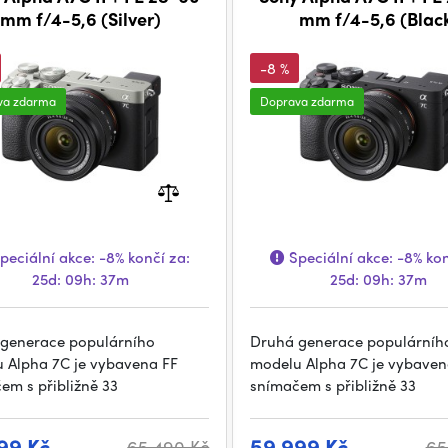
mm f/4-5,6 (Silver)
mm f/4-5,6 (Blac
-8 %
va zdarma
Doprava zdarma
peciální akce:
-8%
končí za:
Speciální akce:
-8%
kon
25d: 09h: 37m
25d: 09h: 37m
generace populárního
Druhá generace populárníh
 Alpha 7C je vybavena FF
modelu Alpha 7C je vybaven
em s přibližně 33
snímačem s přibližně 33
99 Kč
59 999 Kč
65 490 Kč
65