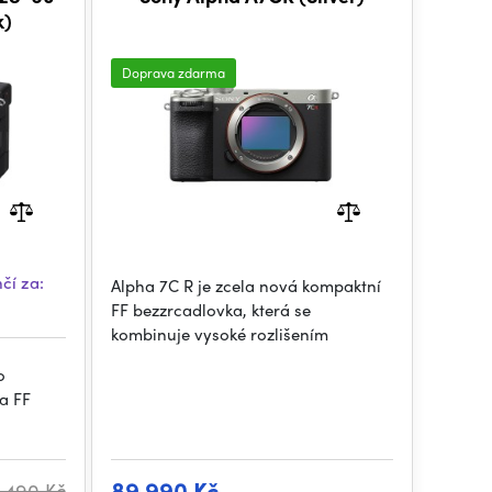
k)
Doprava zdarma
čí za:
Alpha 7C R je zcela nová kompaktní
FF bezzrcadlovka, která se
kombinuje vysoké rozlišením
o
a FF
89 990 Kč
 490 Kč