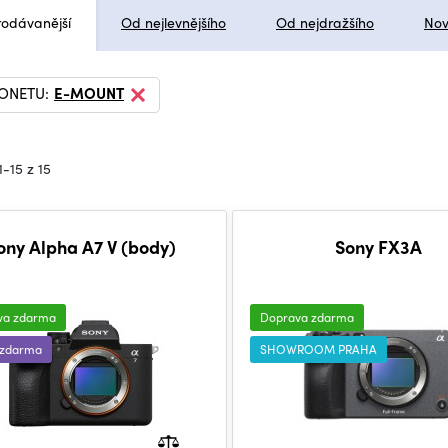
rodávanější
Od nejlevnějšího
Od nejdražšího
Nov
JONETU:
E-MOUNT
1-15 z 15
ony Alpha A7 V (body)
Sony FX3A
va zdarma
Doprava zdarma
 zdarma
SHOWROOM PRAHA