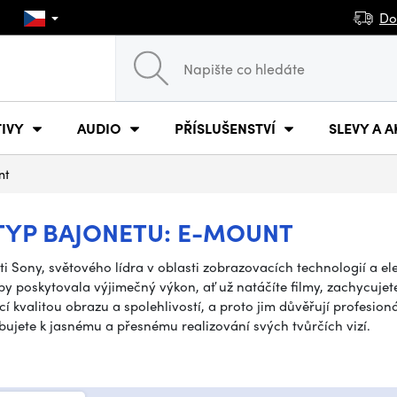
Do
IVY
AUDIO
PŘÍSLUŠENSTVÍ
SLEVY A A
nt
TYP BAJONETU: E-MOUNT
i Sony, světového lídra v oblasti zobrazovacích technologií a el
y poskytovala výjimečný výkon, ať už natáčíte filmy, zachycujete
í kvalitou obrazu a spolehlivostí, a proto jim důvěřují profesion
bujete k jasnému a přesnému realizování svých tvůrčích vizí.