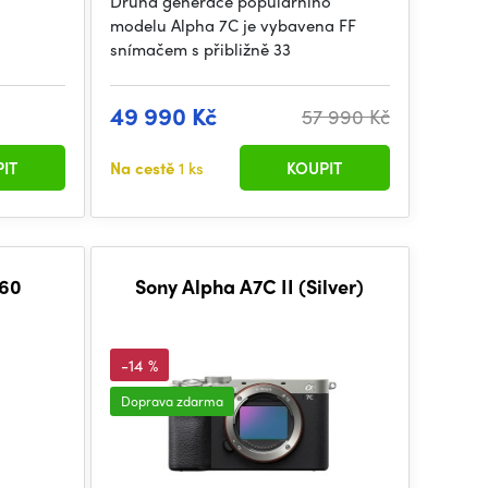
Druhá generace populárního
modelu Alpha 7C je vybavena FF
snímačem s přibližně 33
49 990 Kč
57 990 Kč
IT
Na cestě
1 ks
KOUPIT
860
Sony Alpha A7C II (Silver)
-14 %
Doprava zdarma