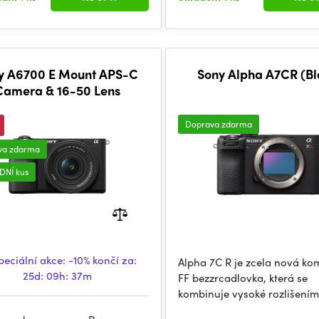
y A6700 E Mount APS-C
Sony Alpha A7CR (Bl
Camera & 16-50 Lens
Doprava zdarma
va zdarma
DNÍ kus
eciální akce:
-10%
končí za:
Alpha 7C R je zcela nová ko
25d: 09h: 37m
FF bezzrcadlovka, která se
kombinuje vysoké rozlišení