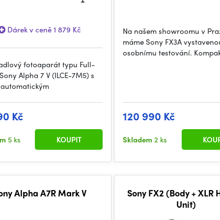
Dárek v ceně 1 879 Kč
Na našem showroomu v Pra
máme Sony FX3A vystaveno
osobnímu testování. Kompak
adlový fotoaparát typu Full-
Sony Alpha 7 V (ILCE-7M5) s
 automatickým
90 Kč
120 990 Kč
em
5 ks
KOUPIT
Skladem
2 ks
KOUP
ony Alpha A7R Mark V
Sony FX2 (Body + XLR 
Unit)