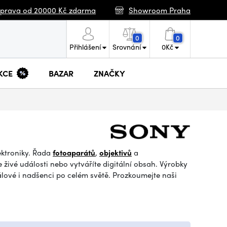
prava od 20000 Kč zdarma
Showroom Praha
0
0
Přihlášení
Srovnání
0
Kč
KCE
BAZAR
ZNAČKY
ektroniky. Řada
fotoaparátů
,
objektivů
a
 živé události nebo vytváříte digitální obsah. Výrobky
álové i nadšenci po celém světě. Prozkoumejte naši