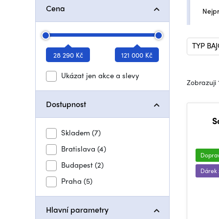
Cena
Nejp
TYP BA
28 290 Kč
121 000 Kč
Ukázat jen akce a slevy
Zobrazuji 
Dostupnost
S
Skladem
(7)
Bratislava
(4)
Dopra
Budapest
(2)
Dárek
Praha
(5)
Hlavní parametry