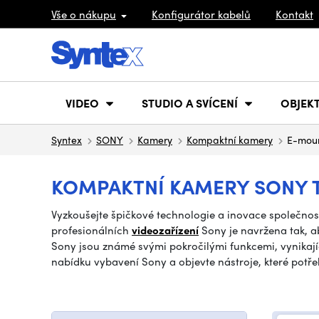
Vše o nákupu
Konfigurátor kabelů
Kontakt
VIDEO
STUDIO A SVÍCENÍ
OBJEKT
Syntex
SONY
Kamery
Kompaktní kamery
E-mou
KOMPAKTNÍ KAMERY SONY 
Vyzkoušejte špičkové technologie a inovace společnost
profesionálních
videozařízení
Sony je navržena tak, ab
Sony jsou známé svými pokročilými funkcemi, vynikajíc
nabídku vybavení Sony a objevte nástroje, které potře