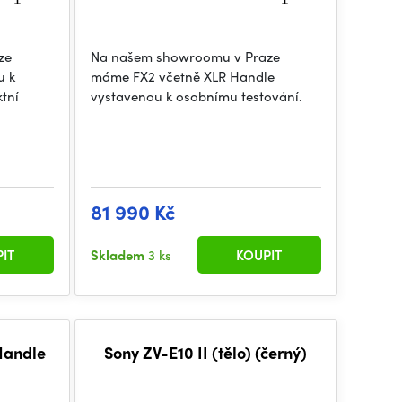
ze
Na našem showroomu v Praze
u k
máme FX2 včetně XLR Handle
tní
vystavenou k osobnímu testování.
81 990 Kč
IT
Skladem
3 ks
KOUPIT
Handle
Sony ZV-E10 II (tělo) (černý)