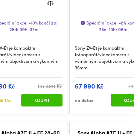
eciální akce:
-10%
končí za:
Speciální akce:
-8%
kon
25d: 09h: 37m
25d: 10h: 06m
V-E1 je kompaktní
Sony ZV-E1 je kompaktní
arát/videokamera s
fotoaparát/videokamera s
ným objektivem a výkonným
výměnným objektivem a vý
35mm
90 Kč
67 990 Kč
66 490 Kč
73
tě
1 ks
KOUPIT
na dotaz
KOUP
 Alpha A7C II + FE 28-60
Sony Alpha A7C II + FE