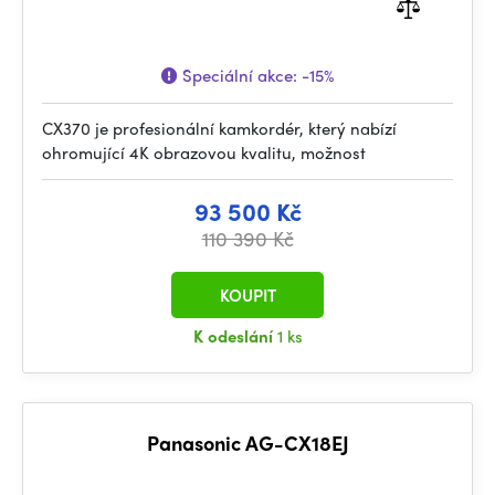
Speciální akce:
-15%
CX370 je profesionální kamkordér, který nabízí
ohromující 4K obrazovou kvalitu, možnost
93 500 Kč
110 390 Kč
KOUPIT
K odeslání
1 ks
Panasonic AG-CX18EJ