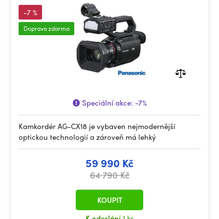
-7 %
Doprava zdarma
Speciální akce:
-7%
Kamkordér AG-CX18 je vybaven nejmodernější
optickou technologií a zároveň má lehký
59 990 Kč
64 790 Kč
KOUPIT
K odeslání
1 ks