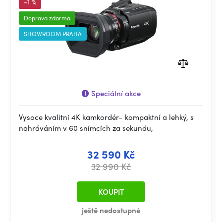
-1 %
Doprava zdarma
SHOWROOM PRAHA
Speciální akce
Vysoce kvalitní 4K kamkordér– kompaktní a lehký, s
nahráváním v 60 snímcích za sekundu,
32 590 Kč
32 990 Kč
KOUPIT
ještě nedostupné