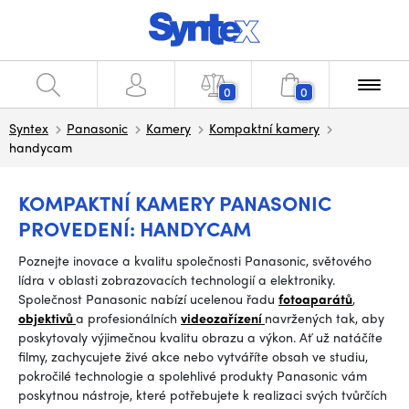
0
0
Syntex
Panasonic
Kamery
Kompaktní kamery
handycam
KOMPAKTNÍ KAMERY PANASONIC
PROVEDENÍ: HANDYCAM
Poznejte inovace a kvalitu společnosti Panasonic, světového
lídra v oblasti zobrazovacích technologií a elektroniky.
Společnost Panasonic nabízí ucelenou řadu
fotoaparátů
,
objektivů
a profesionálních
videozařízení
navržených tak, aby
poskytovaly výjimečnou kvalitu obrazu a výkon. Ať už natáčíte
filmy, zachycujete živé akce nebo vytváříte obsah ve studiu,
pokročilé technologie a spolehlivé produkty Panasonic vám
poskytnou nástroje, které potřebujete k realizaci svých tvůrčích