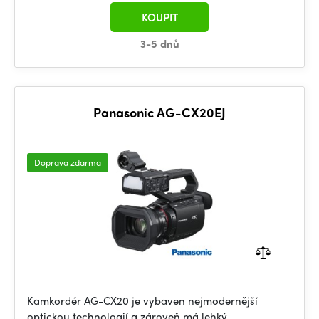
KOUPIT
3-5 dnů
Panasonic AG-CX20EJ
Doprava zdarma
Kamkordér AG-CX20 je vybaven nejmodernější
optickou technologií a zároveň má lehký