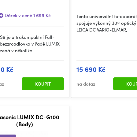
Dárek v ceně 1 699 Kč
Tento univerzální fotoaparát
spojuje výkonný 30× optick
LEICA DC VARIO-ELMAR,
S9 je ultrakompaktní Full-
bezzrcadlovka v řadě LUMIX
ízená v několika
90 Kč
15 690 Kč
az
KOUPIT
na dotaz
KOUP
asonic LUMIX DC-G100
(Body)