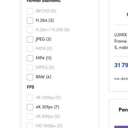
Formát záznamu
AVCHD
(0)
H.264
(3)
H.264 / H.265
(0)
LUMIX 
JPEG
(3)
Frame 
S, nab
MOV
(0)
MP4
(11)
31 7
MPEG
(0)
RAW
(4)
na dot
FPS
4K 120fps
(0)
4K 30fps
(7)
Pan
4K 60fps
(0)
HD 100fps
(0)