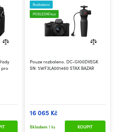
Rozbaleno
POSLEDNÍ kus
 řady
Pouze rozbaleno. DC-G100DVEGK
n pro
SN: %WF3LA001460 STAX BAZAR
16 065 Kč
IT
Skladem
1 ks
KOUPIT