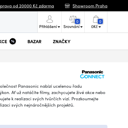
prava od 20000 Kč zdarma
Showroom Praha
0
0
Přihlášení
Srovnání
0
Kč
KCE
BAZAR
ZNAČKY
Společnost Panasonic nabízí ucelenou řadu
kon. Ať už natáčíte filmy, zachycujete živé akce nebo
jete k realizaci svých tvůrčích vizí. Prozkoumejte
lizaci svých nejnáročnějších projektů.