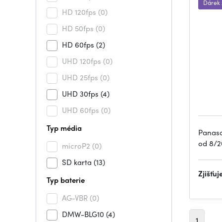
Dárek
HD 120fps
(0)
HD 50fps
(0)
HD 60fps
(2)
UHD 120fps
(0)
UHD 25fps
(0)
UHD 30fps
(4)
UHD 60fps
(0)
Typ média
Panaso
od 8/2
microP2
(0)
SD karta
(13)
Zjišťu
Typ baterie
AG-VBR
(0)
DMW-BLG10
(4)
1