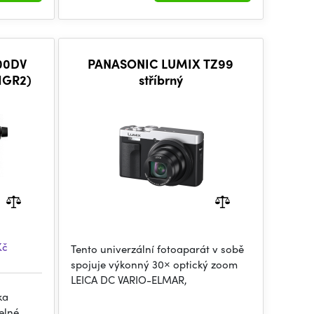
00DV
PANASONIC LUMIX TZ99
HGR2)
stříbrný
Kč
Tento univerzální fotoaparát v sobě
spojuje výkonný 30× optický zoom
LEICA DC VARIO-ELMAR,
ka
elné