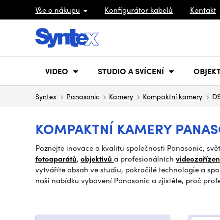
Vše o nákupu
Konfigurátor kabelů
Kontakt
VIDEO
STUDIO A SVÍCENÍ
OBJEKT
Syntex
Panasonic
Kamery
Kompaktní kamery
D
KOMPAKTNÍ KAMERY PANASO
Poznejte inovace a kvalitu společnosti Panasonic, svě
fotoaparátů
,
objektivů
a profesionálních
videozaříze
vytváříte obsah ve studiu, pokročilé technologie a spo
naši nabídku vybavení Panasonic a zjistěte, proč prof