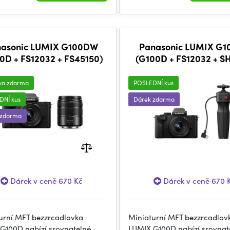
nasonic LUMIX G100DW
Panasonic LUMIX G1
0D + FS12032 + FS45150)
(G100D + FS12032 + S
va zdarma
POSLEDNÍ kus
DNÍ kus
Dárek zdarma
 zdarma
Dárek v ceně 670 Kč
Dárek v ceně 670 
urní MFT bezzrcadlovka
Miniaturní MFT bezzrcadlov
G100D nabízí srovnatelné
LUMIX G100D nabízí srovnat