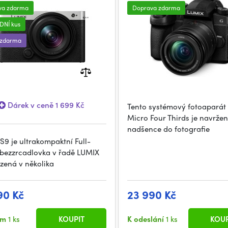
va zdarma
Doprava zdarma
DNÍ kus
 zdarma
Dárek v ceně 1 699 Kč
Tento systémový fotoaparát
Micro Four Thirds je navrže
nadšence do fotografie
S9 je ultrakompaktní Full-
bezzrcadlovka v řadě LUMIX
ízená v několika
90 Kč
23 990 Kč
em
1 ks
KOUPIT
K odeslání
1 ks
KOUP