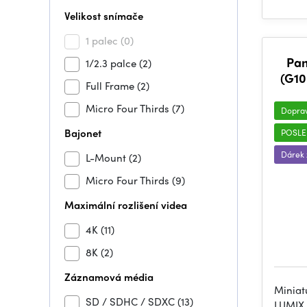
Velikost snímače
1 palec
(0)
Pa
1/2.3 palce
(2)
(G10
Full Frame
(2)
Micro Four Thirds
(7)
Dopra
Bajonet
POSLE
Dárek
L-Mount
(2)
Micro Four Thirds
(9)
Maximální rozlišení videa
4K
(11)
8K
(2)
Záznamová média
Miniat
SD / SDHC / SDXC
(13)
LUMIX 