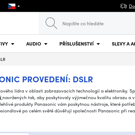
Do
IVY
AUDIO
PŘÍSLUŠENSTVÍ
SLEVY A A
SLR
NIC PROVEDENÍ: DSLR
tového lídra v oblasti zobrazovacích technologií a elektroniky. 
ní
navržených tak, aby poskytovaly výjimečnou kvalitu obrazu a vý
lehlivé produkty Panasonic vám poskytnou nástroje, které potřebu
esionálové po celém světě důvěřují společnosti Panasonic při rea