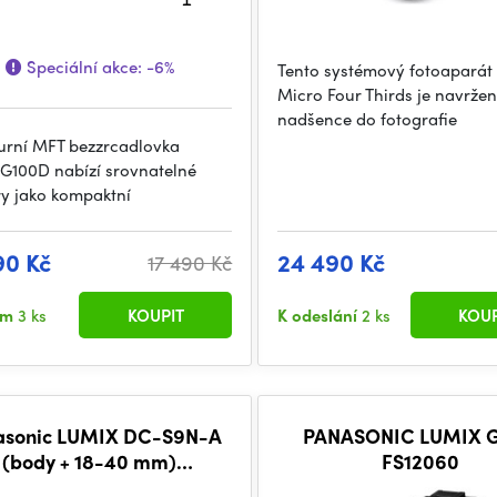
Speciální akce:
-6%
Tento systémový fotoaparát
Micro Four Thirds je navrže
nadšence do fotografie
urní MFT bezzrcadlovka
G100D nabízí srovnatelné
y jako kompaktní
90 Kč
24 490 Kč
17 490 Kč
em
3 ks
KOUPIT
K odeslání
2 ks
KOUP
asonic LUMIX DC-S9N-A
PANASONIC LUMIX G
(body + 18-40 mm)
FS12060
(black/silver)