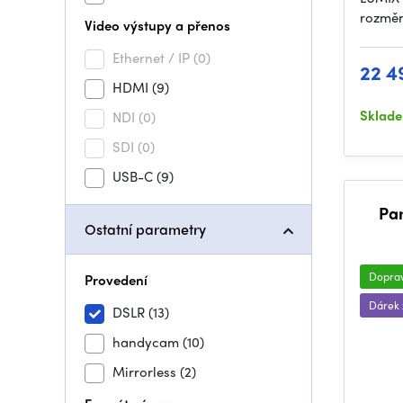
rozměr
Video výstupy a přenos
Ethernet / IP
(0)
22 4
HDMI
(9)
Sklad
NDI
(0)
SDI
(0)
USB-C
(9)
Pa
Ostatní parametry
Dopra
Provedení
Dárek
DSLR
(13)
handycam
(10)
Mirrorless
(2)