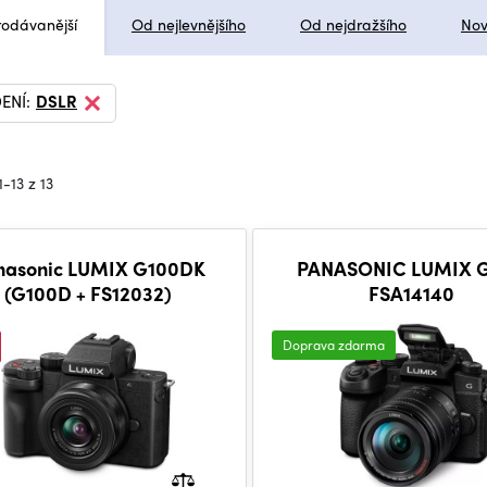
rodávanější
Od nejlevnějšího
Od nejdražšího
Nov
ENÍ:
DSLR
1-13 z 13
nasonic LUMIX G100DK
PANASONIC LUMIX G
(G100D + FS12032)
FSA14140
Doprava zdarma