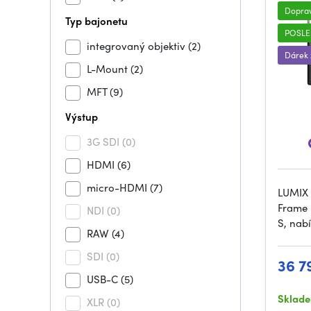
Dopra
Typ bajonetu
POSLE
integrovaný objektiv
(2)
Dárek
L-Mount
(2)
MFT
(9)
Výstup
3G SDI
(0)
HDMI
(6)
micro-HDMI
(7)
LUMIX 
Frame 
NDI
(0)
S, nab
RAW
(4)
SDI
(0)
36 7
USB-C
(5)
Sklad
XLR
(0)