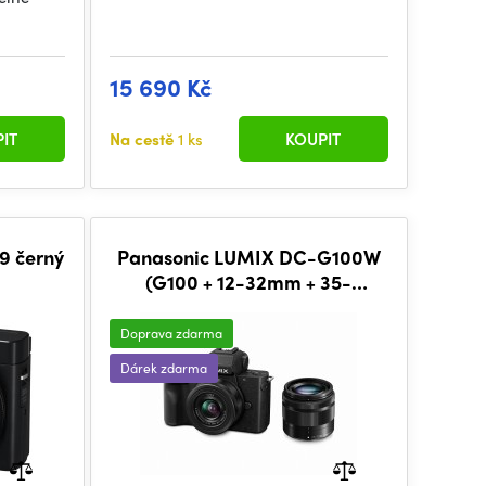
15 690 Kč
IT
Na cestě
1 ks
KOUPIT
9 černý
Panasonic LUMIX DC-G100W
(G100 + 12-32mm + 35-
100mm)
Doprava zdarma
Dárek zdarma