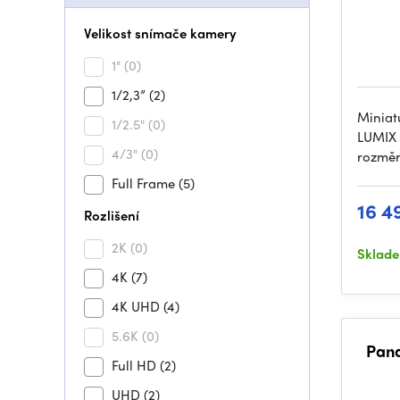
Velikost snímače kamery
1"
(0)
1/2,3”
(2)
Miniat
1/2.5"
(0)
LUMIX 
4/3"
(0)
rozměr
Full Frame
(5)
16 4
Rozlišení
2K
(0)
Sklad
4K
(7)
4K UHD
(4)
5.6K
(0)
Pan
Full HD
(2)
UHD
(2)