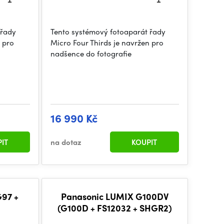
 řady
Tento systémový fotoaparát řady
n pro
Micro Four Thirds je navržen pro
nadšence do fotografie
16 990 Kč
IT
na dotaz
KOUPIT
97 +
Panasonic LUMIX G100DV
(G100D + FS12032 + SHGR2)