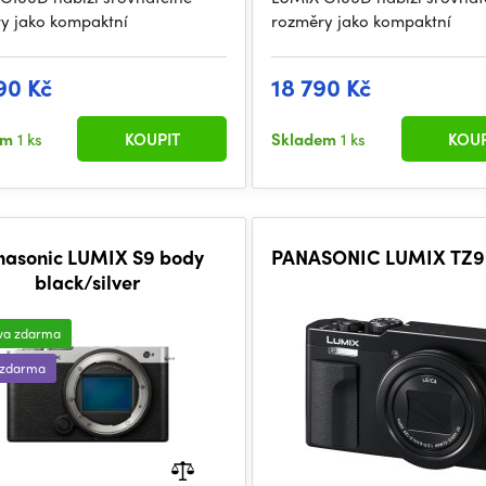
y jako kompaktní
rozměry jako kompaktní
90 Kč
18 790 Kč
em
1 ks
KOUPIT
Skladem
1 ks
KOUP
nasonic LUMIX S9 body
PANASONIC LUMIX TZ9
black/silver
va zdarma
 zdarma