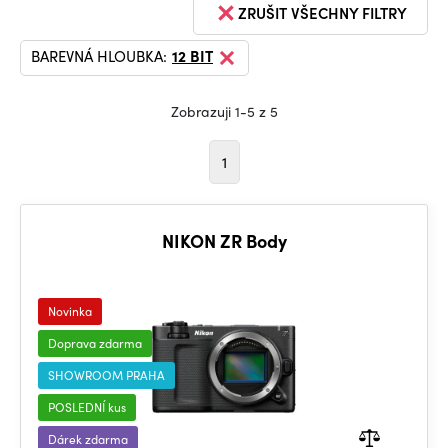
ZRUŠIT VŠECHNY FILTRY
BAREVNÁ HLOUBKA:
12 BIT
Zobrazuji 1-5 z 5
1
NIKON ZR Body
Novinka
Doprava zdarma
SHOWROOM PRAHA
POSLEDNÍ kus
Dárek zdarma