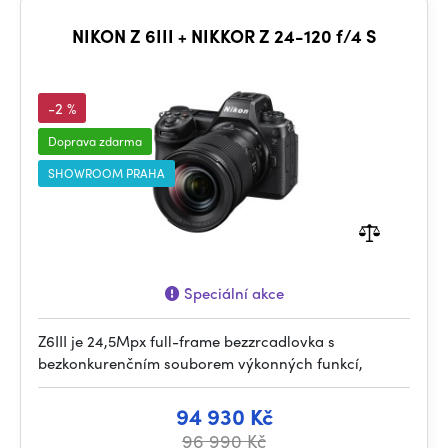
NIKON Z 6III + NIKKOR Z 24-120 f/4 S
-2 %
Doprava zdarma
SHOWROOM PRAHA
Speciální akce
Z6III je 24,5Mpx full-frame bezzrcadlovka s
bezkonkurenčním souborem výkonných funkcí,
94 930 Kč
96 990 Kč