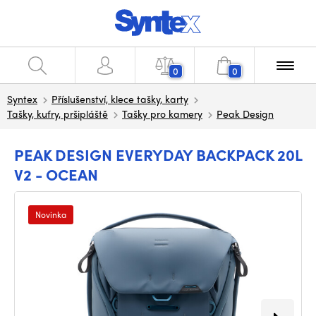
0
0
Syntex
Příslušenství, klece tašky, karty
Tašky, kufry, pršipláště
Tašky pro kamery
Peak Design
PEAK DESIGN EVERYDAY BACKPACK 20L
V2 - OCEAN
Novinka