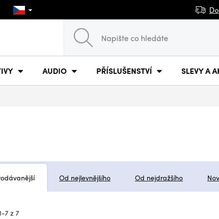
Do
IVY
AUDIO
PŘÍSLUŠENSTVÍ
SLEVY A A
rodávanější
Od nejlevnějšího
Od nejdražšího
Nov
1-7 z 7