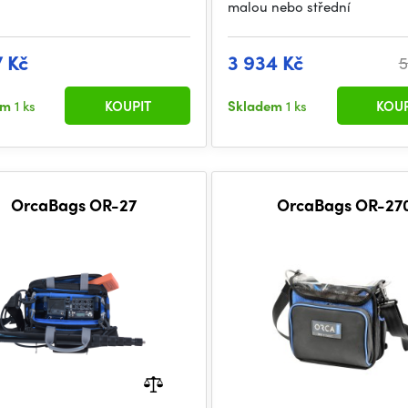
malou nebo střední
7 Kč
3 934 Kč
5
em
1 ks
KOUPIT
Skladem
1 ks
KOUP
OrcaBags OR-27
OrcaBags OR-27