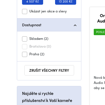
4 507 Kč
13 200 Kč
Ukázat jen akce a slevy
Or
Aud
Dostupnost
POSLE
Skladem
(2)
Bratislava
(0)
Praha
(2)
ZRUŠIT VŠECHNY FILTRY
Nová b
Audio 
aby se 
Najděte si rychle
příslušenství k Vaší kameře