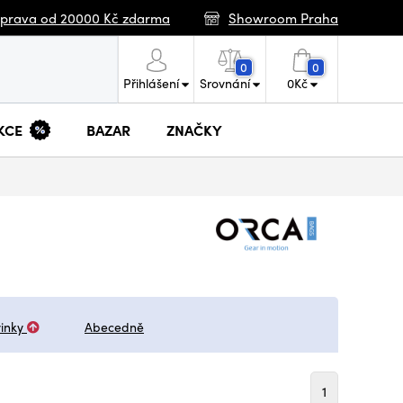
prava od 20000 Kč zdarma
Showroom Praha
0
0
Přihlášení
Srovnání
0
Kč
KCE
BAZAR
ZNAČKY
inky
Abecedně
1