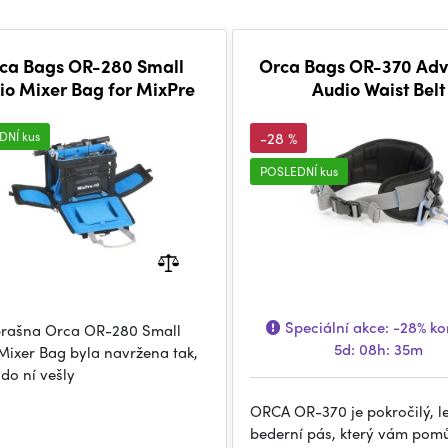
ca Bags OR-280 Small
Orca Bags OR-370 Ad
io Mixer Bag for MixPre
Audio Waist Belt
DNÍ kus
-28 %
POSLEDNÍ kus
Speciální akce:
-28%
kon
rašna Orca OR-280 Small
5d: 08h: 35m
Mixer Bag byla navržena tak,
do ní vešly
ORCA OR-370 je pokročilý, l
bederní pás, který vám pomů