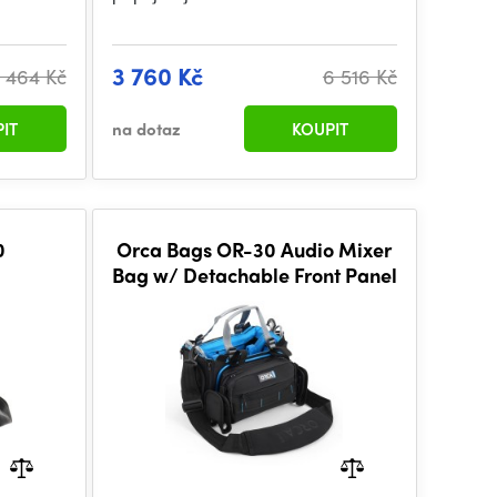
3 760 Kč
 464 Kč
6 516 Kč
IT
na dotaz
KOUPIT
0
Orca Bags OR-30 Audio Mixer
Bag w/ Detachable Front Panel