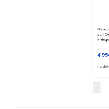
Nízkop
pult O
nízkop
4 95
na dot
1