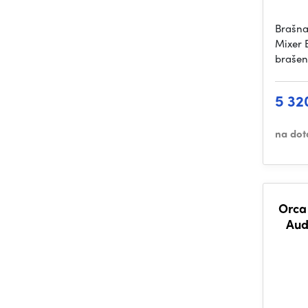
Brašna
Mixer 
brašen
5 32
na dot
Orca
Aud
F4/F