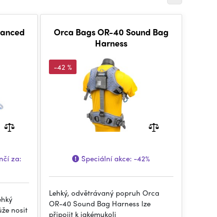
vanced
Orca Bags OR-40 Sound Bag
Harness
-42 %
čí za:
Speciální akce:
-42%
Lehký, odvětrávaný popruh Orca
ehký
OR-40 Sound Bag Harness lze
že nosit
připojit k jakémukoli