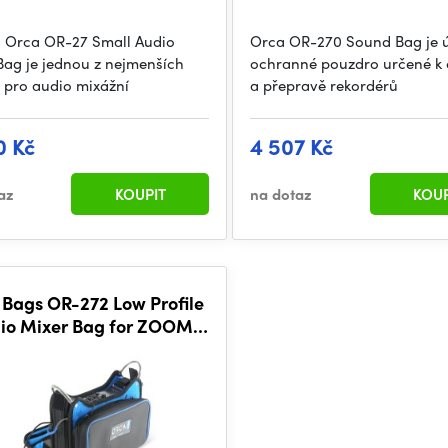
 Orca OR-27 Small Audio
Orca OR-270 Sound Bag je 
Bag je jednou z nejmenších
ochranné pouzdro určené k
 pro audio mixážní
a přepravě rekordérů
0 Kč
4 507 Kč
az
KOUPIT
na dotaz
KOUP
 Bags OR-272 Low Profile
io Mixer Bag for ZOOM
8N, Zaxcom NOVA, Sound
Devices MIXPRE-10