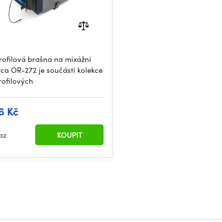
rofilová brašna na mixážní
rca OR-272 je součástí kolekce
rofilových
6 Kč
az
KOUPIT