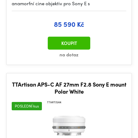
anamorfní cine objektiv pro Sony E s
85 590 Kč
KOUPIT
na dotaz
TTArtisan APS-C AF 27mm F2.8 Sony E mount
Polar White
POSLEDNÍ kus