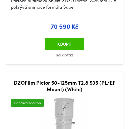
Parfokální filmový objektiv DZO Pictor 12-25 mm T2,8
pokrývá snímače formátu Super
70 590 Kč
KOUPIT
na dotaz
DZOFilm Pictor 50-125mm T2.8 S35 (PL/EF
Mount) (White)
Doprava zdarma