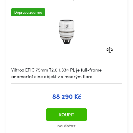
Doprava zdarma
Viltrox EPIC 75mm T2.0 1.33× PL je full-frame
anamorfní cine objektiv s modrým flare
88 290 Kč
KOUPIT
na dotaz