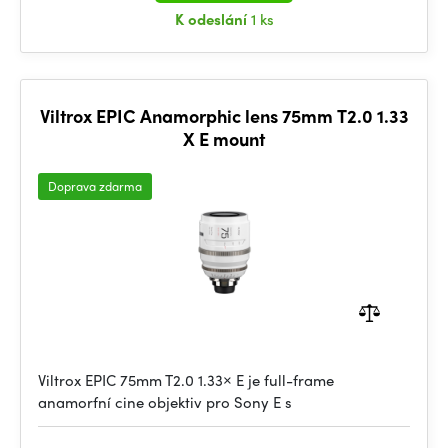
K odeslání
1 ks
Viltrox EPIC Anamorphic lens 75mm T2.0 1.33
X E mount
Doprava zdarma
Viltrox EPIC 75mm T2.0 1.33× E je full-frame
anamorfní cine objektiv pro Sony E s