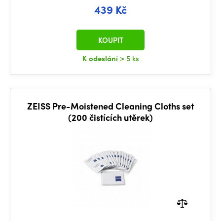
439 Kč
KOUPIT
K odeslání
> 5 ks
ZEISS Pre-Moistened Cleaning Cloths set
(200 čistících utěrek)