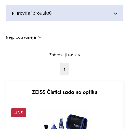
Filtrování produktů
Nejprodávanější
Zobrazuji 1-6 z 6
1
ZEISS Čisticí sada na optiku
-15 %