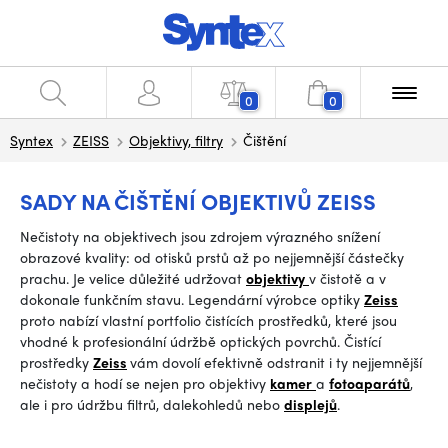
0
0
Syntex
ZEISS
Objektivy, filtry
Čištění
SADY NA ČIŠTĚNÍ OBJEKTIVŮ ZEISS
Nečistoty na objektivech jsou zdrojem výrazného snížení
obrazové kvality: od otisků prstů až po nejjemnější částečky
prachu. Je velice důležité udržovat
objektivy
v čistotě a v
dokonale funkčním stavu. Legendární výrobce optiky
Zeiss
proto nabízí vlastní portfolio čistících prostředků, které jsou
vhodné k profesionální údržbě optických povrchů. Čistící
prostředky
Zeiss
vám dovolí efektivně odstranit i ty nejjemnější
nečistoty a hodí se nejen pro objektivy
kamer
a
fotoaparátů
,
ale i pro údržbu filtrů, dalekohledů nebo
displejů
.