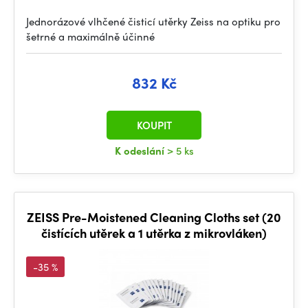
Jednorázové vlhčené čisticí utěrky Zeiss na optiku pro
šetrné a maximálně účinné
832 Kč
KOUPIT
K odeslání
> 5 ks
ZEISS Pre-Moistened Cleaning Cloths set (20
čistících utěrek a 1 utěrka z mikrovláken)
-35 %