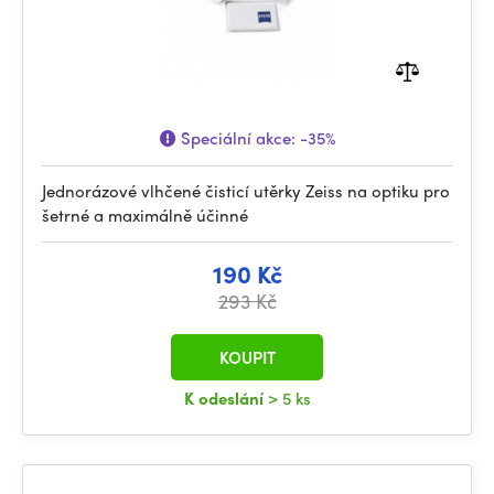
Speciální akce:
-35%
Jednorázové vlhčené čisticí utěrky Zeiss na optiku pro
šetrné a maximálně účinné
190 Kč
293 Kč
KOUPIT
K odeslání
> 5 ks