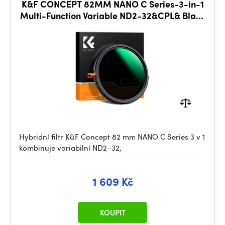
K&F CONCEPT 82MM NANO C Series-3-in-1
Multi-Function Variable ND2-32&CPL& Black
Mist 1/4
Hybridní filtr K&F Concept 82 mm NANO C Series 3 v 1
kombinuje variabilní ND2–32,
1 609 Kč
KOUPIT