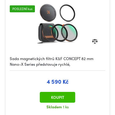
1/4)
POSLEDNÍ kus
Sada magnetických filtrů K&F CONCEPT 82 mm
Nano-X Series představuje rychlé,
4 590 Kč
KOUPIT
Skladem
1 ks