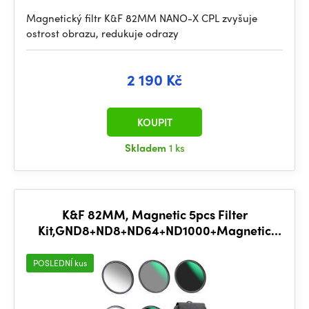
Magnetický filtr K&F 82MM NANO-X CPL zvyšuje
ostrost obrazu, redukuje odrazy
2 190 Kč
KOUPIT
Skladem
1 ks
K&F 82MM, Magnetic 5pcs Filter
Kit,GND8+ND8+ND64+ND1000+Magnetic
Adapter Ring
POSLEDNÍ kus