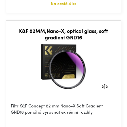
Na cestě
4 ks
K&F 82MM,Nano-X, optical glass, soft
gradient GND16
Filtr K&F Concept 82 mm Nano-X Soft Gradient
GND16 pomáhá vyrovnat extrémní rozdíly