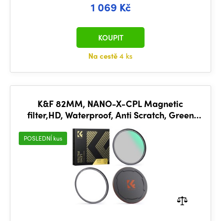
1 069 Kč
KOUPIT
Na cestě
4 ks
K&F 82MM, NANO-X-CPL Magnetic
filter,HD, Waterproof, Anti Scratch, Green
Coated,with magnetic attachment
POSLEDNÍ kus