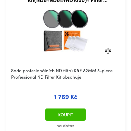
Pouch+3pcs*Cleaning Cloths
Sada profesionálních ND filtrů K&F 82MM 3-piece
Professional ND Filter Kit obsahuje
1 769 Kč
KOUPIT
na dotaz