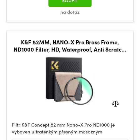
KOUPIT
na dotaz
K&F 82MM, NANO-X Pro Brass Frame,
ND1000 Filter, HD, Waterproof, Anti Scratch,
Green Coated
Filtr K&F Concept 82 mm Nano-X Pro ND1000 je
vybaven ultratenkým přesným mosazným