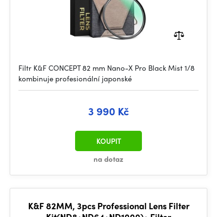
Filtr K&F CONCEPT 82 mm Nano-X Pro Black Mist 1/8
kombinuje profesionální japonské
3 990 Kč
KOUPIT
na dotaz
K&F 82MM, 3pcs Professional Lens Filter
Kit(ND8+ND64+ND1000)+ Filter