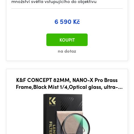
množství světla vstupujícího do objektivu
6 590 Kč
KOUPIT
na dotaz
K&F CONCEPT 82MM, NANO-X Pro Brass
Frame,Black Mist 1/4,Optical glass, ultra-
clear, coated with ultr