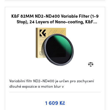
K&F 82MM ND2-ND400 Variable Filter (1-9
Stop), 24 Layers of Nano-coating, K&F
Concept Nano-D Series
Variabilní filtr ND2–ND400 je určen pro zachycení
dlouhé expozice a motion blur v
1 609 Kč