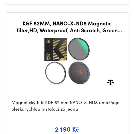
K&F 82MM, NANO-X-ND8 Magnetic
filter,HD, Waterproof, Anti Scratch, Green
Coated,with magnetic attachment
Magnetický filtr K&F 82 mm NANO-X-ND8 umožňuje
bleskurychlou instalaci za jednu
2 190 Kč