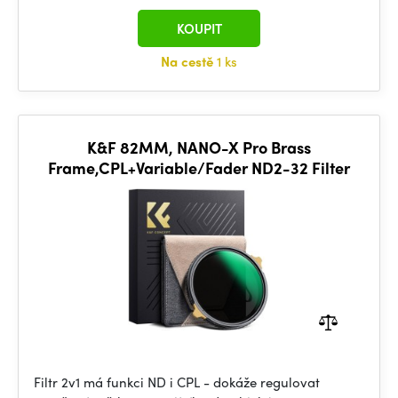
KOUPIT
Na cestě
1 ks
K&F 82MM, NANO-X Pro Brass
Frame,CPL+Variable/Fader ND2-32 Filter
Filtr 2v1 má funkci ND i CPL - dokáže regulovat