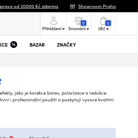
prava od 20000 Kč zdarma
Showroom Praha
0
0
Přihlášení
Srovnání
0
Kč
KCE
BAZAR
ZNAČKY
R
efekty, jako je korekce barev, polarizace a redukce
vní i profesionální použití a poskytují vysoce kvalitní