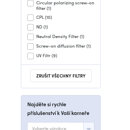
Circular polarizing screw-on
filter
(1)
CPL
(10)
ND
(1)
Neutral Density Filter
(1)
Screw-on diffusion filter
(1)
UV Filtr
(9)
ZRUŠIT VŠECHNY FILTRY
Najděte si rychle
příslušenství k Vaší kameře
Vyberte výrobce