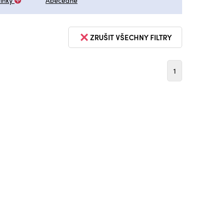
inky
Abecedně
ZRUŠIT VŠECHNY FILTRY
1