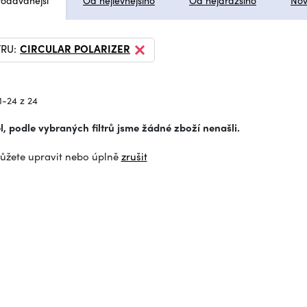
rodávanější
Od nejlevnějšího
Od nejdražšího
Nov
TRU:
CIRCULAR POLARIZER
1-24 z 24
, podle vybraných filtrů jsme žádné zboží nenašli.
můžete upravit nebo úplně
zrušit