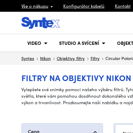
Vše o nákupu
Konfigurátor kabelů
Kontakt
VIDEO
STUDIO A SVÍCENÍ
OBJEKT
Syntex
Nikon
Objektivy, filtry
Filtry
Circular Polari
FILTRY NA OBJEKTIVY NIKON
Vylepšete své snímky pomocí našeho výběru filtrů. Tyto 
světla, které vám pomohou dosáhnout dokonalého vzhledu 
výkon a trvanlivost. Prozkoumejte naši nabídku a najdět
Cena