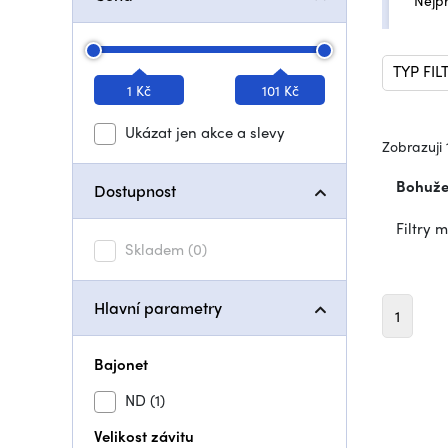
Nejp
TYP FIL
1 Kč
101 Kč
Ukázat jen akce a slevy
Zobrazuji 
Bohužel
Dostupnost
Filtry 
Skladem
(0)
Hlavní parametry
1
Bajonet
ND
(1)
Velikost závitu