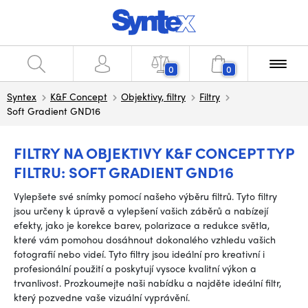
0
0
Syntex
K&F Concept
Objektivy, filtry
Filtry
Soft Gradient GND16
FILTRY NA OBJEKTIVY K&F CONCEPT TYP
FILTRU: SOFT GRADIENT GND16
Vylepšete své snímky pomocí našeho výběru filtrů. Tyto filtry
jsou určeny k úpravě a vylepšení vašich záběrů a nabízejí
efekty, jako je korekce barev, polarizace a redukce světla,
které vám pomohou dosáhnout dokonalého vzhledu vašich
fotografií nebo videí. Tyto filtry jsou ideální pro kreativní i
profesionální použití a poskytují vysoce kvalitní výkon a
trvanlivost. Prozkoumejte naši nabídku a najděte ideální filtr,
který pozvedne vaše vizuální vyprávění.