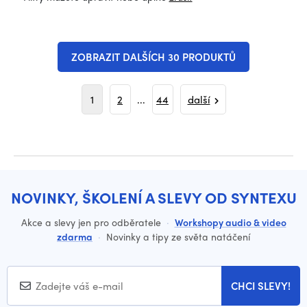
ZOBRAZIT DALŠÍCH 30 PRODUKTŮ
1
2
...
44
další
NOVINKY, ŠKOLENÍ A SLEVY OD SYNTEXU
Akce a slevy jen pro odběratele
·
Workshopy audio & video
zdarma
·
Novinky a tipy ze světa natáčení
CHCI SLEVY!