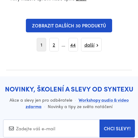
ZOBRAZIT DALŠÍCH 30 PRODUKTŮ
1
2
...
44
další
NOVINKY, ŠKOLENÍ A SLEVY OD SYNTEXU
Akce a slevy jen pro odběratele
·
Workshopy audio & video
zdarma
·
Novinky a tipy ze světa natáčení
CHCI SLEVY!