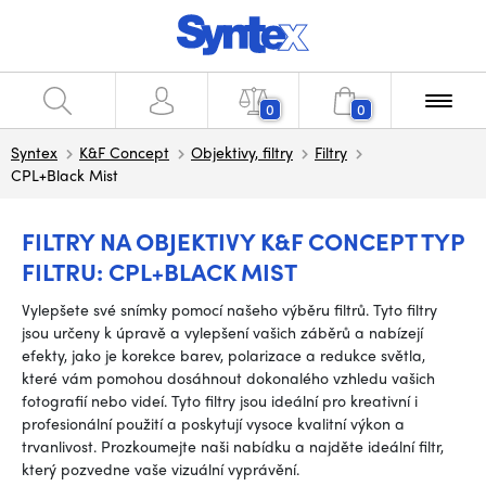
0
0
Syntex
K&F Concept
Objektivy, filtry
Filtry
CPL+Black Mist
FILTRY NA OBJEKTIVY K&F CONCEPT TYP
FILTRU: CPL+BLACK MIST
Vylepšete své snímky pomocí našeho výběru filtrů. Tyto filtry
jsou určeny k úpravě a vylepšení vašich záběrů a nabízejí
efekty, jako je korekce barev, polarizace a redukce světla,
které vám pomohou dosáhnout dokonalého vzhledu vašich
fotografií nebo videí. Tyto filtry jsou ideální pro kreativní i
profesionální použití a poskytují vysoce kvalitní výkon a
trvanlivost. Prozkoumejte naši nabídku a najděte ideální filtr,
který pozvedne vaše vizuální vyprávění.