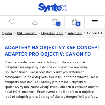
0
0
Syntex
K&F Concept
Objektivy, filtry
Adaptéry
Canon FD
ADAPTÉRY NA OBJEKTIVY K&F CONCEPT
ADAPTÉR PRO OBJEKTIV: CANON FD
Rozšiřte všestrannost svého fotoaparátu pomocí našich
adaptérů na objektivy. Tyto základní nástroje umožňují
používat širokou škálu objektivů v různých systémech
fotoaparátů a poskytují větší flexibilitu při fotografování. Naše
adaptéry objektivů jsou určeny pro přesné uchycení a
spolehlivý výkon, zachovávají kvalitu obrazu a zároveň otevírají
nové tvůrčí možnosti. Prozkoumejte naši nabídku a najděte
ideální adaptér pro své fotografické a videografické potřeby.