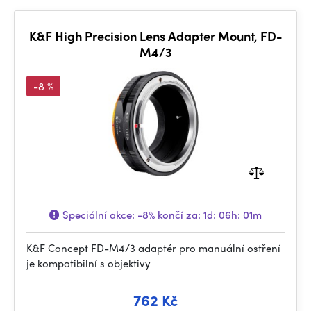
K&F High Precision Lens Adapter Mount, FD-
M4/3
-8 %
Speciální akce:
-8%
končí za:
1d: 06h: 01m
K&F Concept FD-M4/3 adaptér pro manuální ostření
je kompatibilní s objektivy
762 Kč