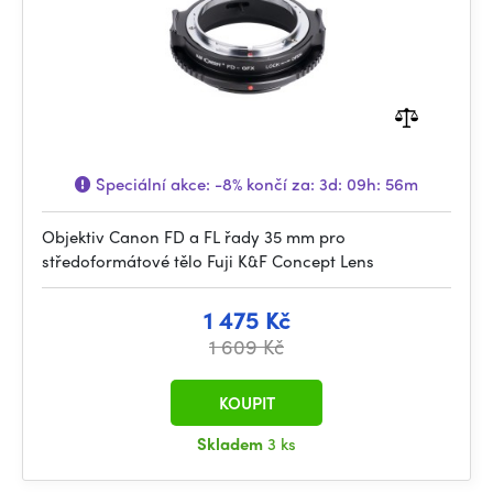
Speciální akce:
-8%
končí za:
3d: 09h: 56m
Objektiv Canon FD a FL řady 35 mm pro
středoformátové tělo Fuji K&F Concept Lens
1 475 Kč
1 609 Kč
KOUPIT
Skladem
3 ks