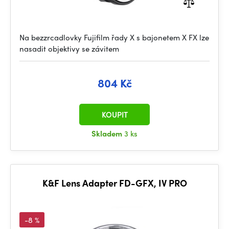
Na bezzrcadlovky Fujifilm řady X s bajonetem X FX lze
nasadit objektivy se závitem
804 Kč
KOUPIT
Skladem
3 ks
K&F Lens Adapter FD-GFX, IV PRO
-8 %