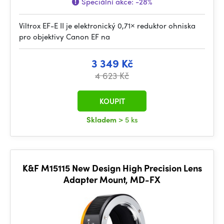
Speciální akce:
-28%
Viltrox EF-E II je elektronický 0,71× reduktor ohniska
pro objektivy Canon EF na
3 349 Kč
4 623 Kč
KOUPIT
Skladem
> 5 ks
K&F M15115 New Design High Precision Lens
Adapter Mount, MD-FX