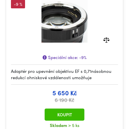
-9 %
Speciální akce:
-9%
Adaptér pro upevnění objektivu EF s 0,71násobnou
redukcí ohniskové vzdálenosti umožňuje
5 650 Kč
6 190 Kč
KOUPIT
Skladem
> 5 ks