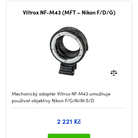
Viltrox NF-M43 (MFT – Nikon F/D/G)
Mechanický adaptér Viltrox NF‑M43 umožňuje
používat objektivy Nikon F/G/AI/AI‑S/D
2 221 Kč