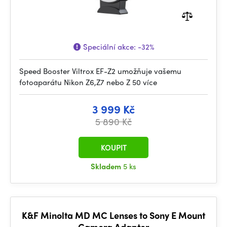
Speciální akce:
-32%
Speed Booster Viltrox EF-Z2 umožňuje vašemu
fotoaparátu Nikon Z6,Z7 nebo Z 50 více
3 999 Kč
5 890 Kč
KOUPIT
Skladem
5 ks
K&F Minolta MD MC Lenses to Sony E Mount
Camera Adapter