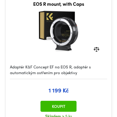
EOS R mount, with Caps
Adaptér K&F Concept EF na EOS R, adaptér s
automatickým ostřením pro objektivy
1 199 Kč
KOUPIT
Skladem
> 5 ks