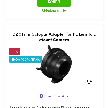
KOUPIT
Skladem
> 5 ks
DZOFilm Octopus Adapter for PL Lens to E
Mount Camera
-1 %
SHOWROOM PRAHA
Speciální akce
Adaptér objektivů s bajonetem PL pro kamery se