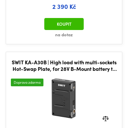
2 390 Kč
KOUPIT
na dotaz
SWIT KA-A30B | High load with multi-sockets
Hot-Swap Plate, for 28V B-Mount battery to
ARRI ALEXA SX
Doprava zdarma