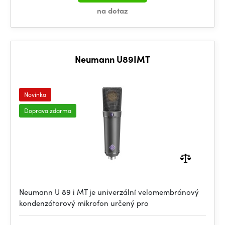
na dotaz
Neumann U89IMT
Novinka
Doprava zdarma
Neumann U 89 i MT je univerzální velomembránový
kondenzátorový mikrofon určený pro