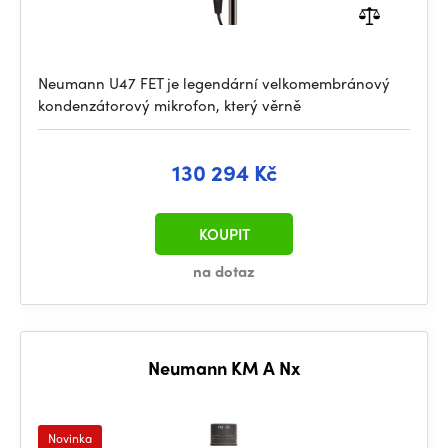
Neumann U47 FET je legendární velkomembránový
kondenzátorový mikrofon, který věrně
130 294 Kč
KOUPIT
na dotaz
Neumann KM A Nx
Novinka