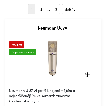
1
2
...
3
další
Neumann U87Ai
Novinka
Doprava zdarma
Neumann U 87 Ai patří k nejznámějším a
nejrozšířenějším velkomembránovým
kondenzátorovým