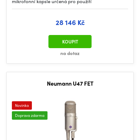
mikrofonní kapsle určená pro použití
28 146 Kč
KOUPIT
na dotaz
Neumann U47 FET
Novinka
Doprava zdarma