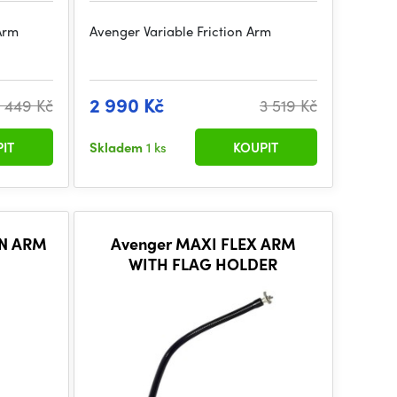
Arm
Avenger Variable Friction Arm
2 990 Kč
1 449 Kč
3 519 Kč
IT
Skladem
1 ks
KOUPIT
ON ARM
Avenger MAXI FLEX ARM
WITH FLAG HOLDER