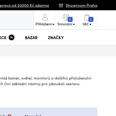
prava od 20000 Kč zdarma
Showroom Praha
0
0
Přihlášení
Srovnání
0
Kč
KCE
BAZAR
ZNAČKY
áž kamer, světel, monitorů a dalšího příslušenství
h činí základní nástroj pro jakoukoli sestavu.