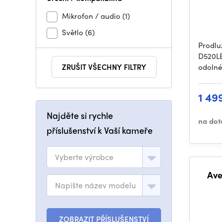
Mikrofon / audio
(1)
Světlo
(6)
Prodlu
D520LB
ZRUŠIT VŠECHNY FILTRY
odolné
1 49
Najděte si rychle
na dot
příslušenství k Vaší kameře
Vyberte výrobce
Ave
Napište název modelu
ZOBRAZIT PŘÍSLUŠENSTVÍ