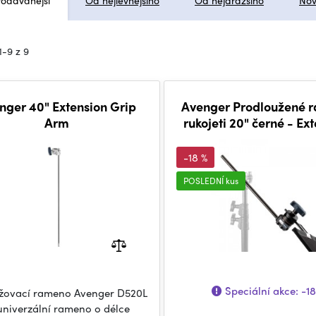
rodávanější
Od nejlevnějšího
Od nejdražšího
Nov
1-9 z 9
nger 40" Extension Grip
Avenger Prodloužené 
Arm
rukojeti 20" černé - Ex
Grip Arm black
-18 %
POSLEDNÍ kus
Speciální akce:
-1
žovací rameno Avenger D520L
 univerzální rameno o délce