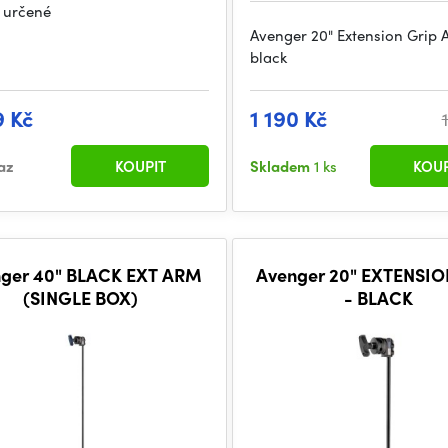
 určené
Avenger 20" Extension Grip 
black
9 Kč
1 190 Kč
az
KOUPIT
Skladem
1 ks
KOUP
ger 40" BLACK EXT ARM
Avenger 20" EXTENSI
(SINGLE BOX)
- BLACK