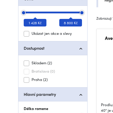
Nejp
Zobrazuji 
1 428 Kč
8 800 Kč
Ukázat jen akce a slevy
Ave
Dostupnost
Skladem
(2)
Bratislava
(0)
Praha
(2)
Hlavní parametry
Prodlu
Délka ramene
40" je