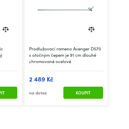
ic
Prodlužovací rameno Avenger D570
ný
s otočným čepem je 91 cm dlouhé
chromované ocelové
2 489 Kč
IT
na dotaz
KOUPIT