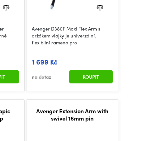
er
Avenger D380F Maxi Flex Arm s
erné
držákem vlajky je univerzální,
flexibilní rameno pro
1 699 Kč
IT
na dotaz
KOUPIT
opic
Avenger Extension Arm with
up
swivel 16mm pin