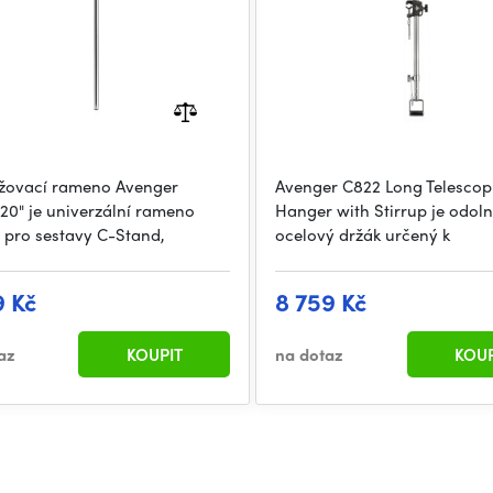
žovací rameno Avenger
Avenger C822 Long Telescop
20" je univerzální rameno
Hanger with Stirrup je odol
 pro sestavy C-Stand,
ocelový držák určený k
9 Kč
8 759 Kč
az
KOUPIT
na dotaz
KOUP