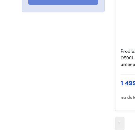
Prodlu
D500L 
určené
1 49
na dot
1