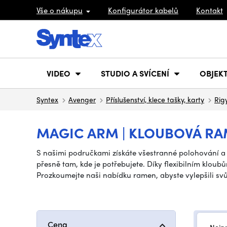
Vše o nákupu
Konfigurátor kabelů
Kontakt
VIDEO
STUDIO A SVÍCENÍ
OBJEKT
Syntex
Avenger
Příslušenství, klece tašky, karty
Rigy
MAGIC ARM | KLOUBOVÁ R
S našimi područkami získáte všestranné polohování a 
přesně tam, kde je potřebujete. Díky flexibilním kloubů
Prozkoumejte naši nabídku ramen, abyste vylepšili sv
Cena