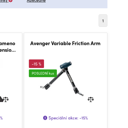
inky
Abecedně
1
rameno
Avenger Variable Friction Arm
tension
-15 %
POSLEDNÍ kus
8%
Speciální akce:
-15%