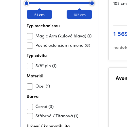
102 cm
51 cm
102 cm
Typ mechanismu
1 56
Magic Arm (kulová hlava)
(1)
Pevné extension rameno
(6)
na dot
Typ závitu
5/8" pin
(1)
Materiál
Aven
Ocel
(1)
Barva
Černá
(3)
Stříbrná / Titanová
(1)
Určení / kompatibilita