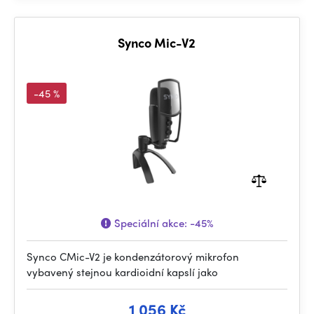
Synco Mic-V2
-45 %
Speciální akce:
-45%
Synco CMic-V2 je kondenzátorový mikrofon
vybavený stejnou kardioidní kapslí jako
1 056 Kč