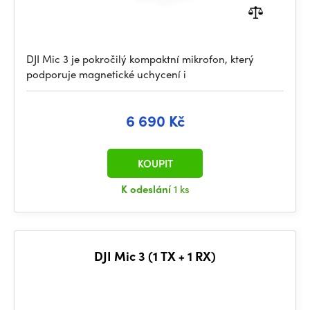
DJI Mic 3 je pokročilý kompaktní mikrofon, který
podporuje magnetické uchycení i
6 690 Kč
KOUPIT
K odeslání
1 ks
DJI Mic 3 (1 TX + 1 RX)