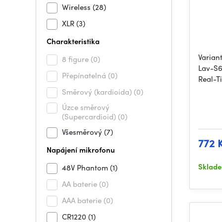
Wireless
(28)
XLR
(3)
Charakteristika
Varian
8 figure
(0)
Lav-S6
Přepínatelná
(0)
Real-T
Směrový (kardioida)
(0)
Úzce směrový
(Supercardioid)
(0)
Všesměrový
(7)
772 
Napájení mikrofonu
Sklad
48V Phantom
(1)
AA baterie
(0)
AAA baterie
(0)
CR1220
(1)