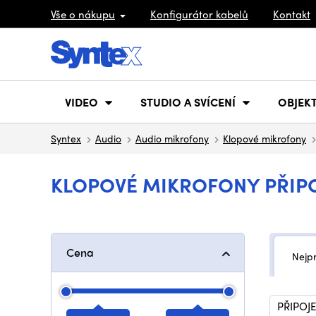
Vše o nákupu
Konfigurátor kabelů
Kontakt
VIDEO
STUDIO A SVÍCENÍ
OBJEKT
Syntex
Audio
Audio mikrofony
Klopové mikrofony
KLOPOVÉ MIKROFONY PŘIPO
Cena
Nejp
PŘIPOJ