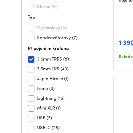
nejeno
Stereo
(0)
Typ
Dynamický
(0)
Kondenzátorový
(7)
1 39
Připojení mikrofonu
Sklad
3,5mm TRRS
(8)
3,5mm TRS
(40)
4-pin Hirose
(1)
Lemo
(3)
Lightning
(15)
Mini XLR
(1)
USB
(3)
USB-C
(28)