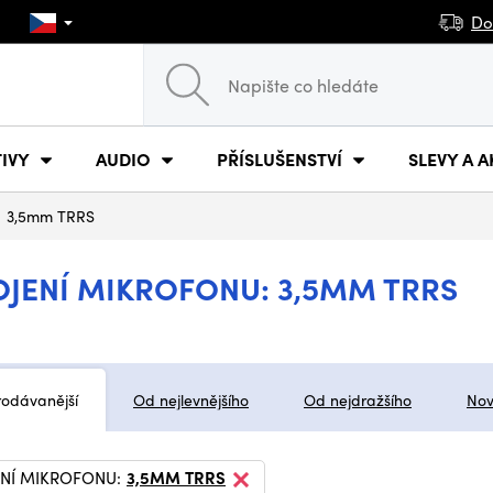
Do
IVY
AUDIO
PŘÍSLUŠENSTVÍ
SLEVY A A
3,5mm TRRS
JENÍ MIKROFONU: 3,5MM TRRS
rodávanější
Od nejlevnějšího
Od nejdražšího
Nov
ENÍ MIKROFONU:
3,5MM TRRS