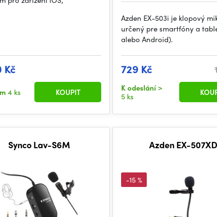
m pro zařízení iOS,
Azden EX-503i je klopový mi
určený pre smartfóny a tabl
alebo Android).
0 Kč
729 Kč
K odeslání
>
em
4 ks
KOUPIT
KOUP
5 ks
Synco Lav-S6M
Azden EX-507X
-15 %