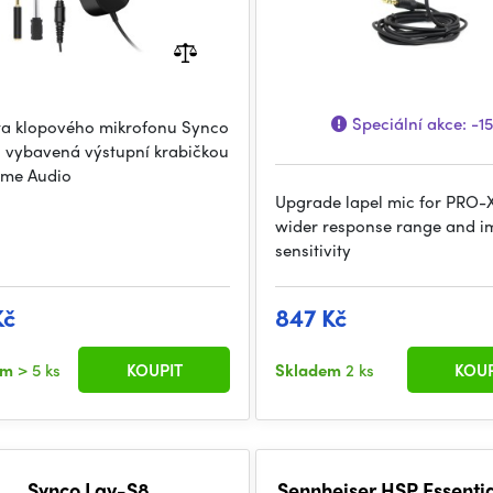
Speciální akce:
-1
ta klopového mikrofonu Synco
 vybavená výstupní krabičkou
ime Audio
Upgrade lapel mic for PRO-
wider response range and 
sensitivity
Kč
847 Kč
em
> 5 ks
KOUPIT
Skladem
2 ks
KOUP
Synco Lav-S8
Sennheiser HSP Essenti