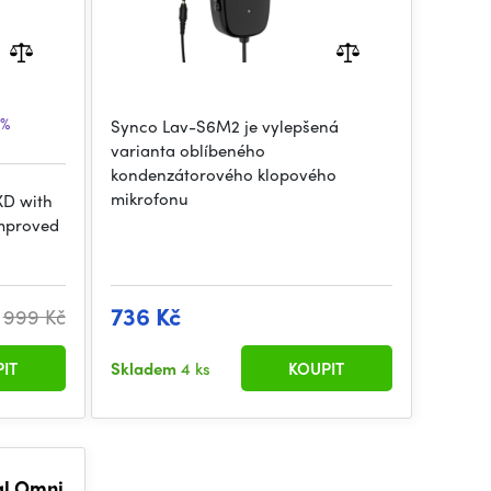
5%
Synco Lav-S6M2 je vylepšená
varianta oblíbeného
kondenzátorového klopového
mikrofonu
XD with
improved
736 Kč
999 Kč
IT
Skladem
4 ks
KOUPIT
al Omni