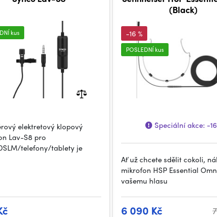
(Black)
DNÍ kus
-16 %
POSLEDNÍ kus
Speciální akce:
-1
rový elektretový klopový
on Lav-S8 pro
SLM/telefony/tablety je
Ať už chcete sdělit cokoli, ná
mikrofon HSP Essential Omn
vašemu hlasu
Kč
6 090 Kč
7