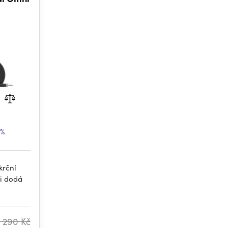
6%
krční
i dodá
 290 Kč