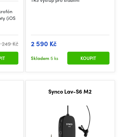
TRS výstup pro stabilní
krofón
ety (iOS
2 590 Kč
1 249 Kč
IT
Skladem
5 ks
KOUPIT
D
Synco Lav-S6 M2