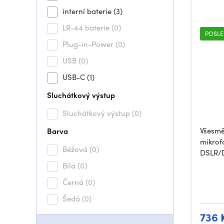
interní baterie
(3)
LR-44 baterie
(0)
POSLE
Plug-in-Power
(0)
USB
(0)
USB-C
(1)
Sluchátkový výstup
Sluchátkový výstup
(0)
Všesmě
Barva
mikrof
Béžová
(0)
DSLR/D
Bílá
(0)
Černá
(0)
Šedá
(0)
736 