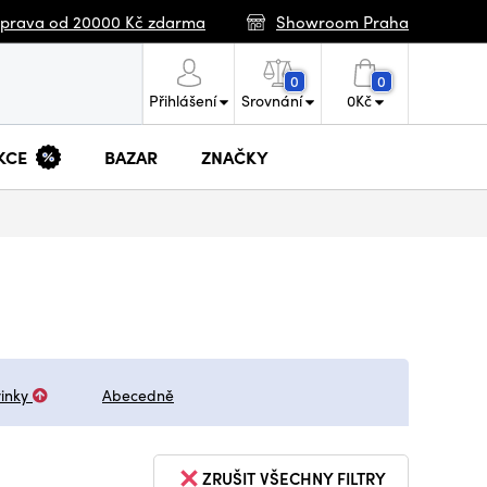
prava od 20000 Kč zdarma
Showroom Praha
0
0
Přihlášení
Srovnání
0
Kč
KCE
BAZAR
ZNAČKY
inky
Abecedně
ZRUŠIT VŠECHNY FILTRY