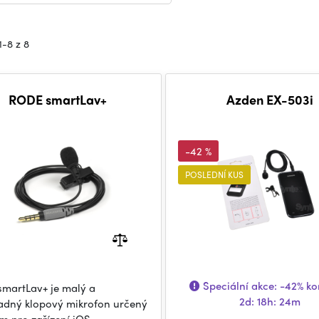
1-8 z 8
RODE smartLav+
Azden EX-503i
-42 %
POSLEDNÍ KUS
Speciální akce:
-42%
kon
martLav+ je malý a
2d: 18h: 24m
dný klopový mikrofon určený