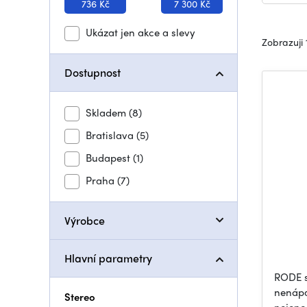
736 Kč
7 300 Kč
Ukázat jen akce a slevy
Zobrazuji 
Dostupnost
Skladem
(8)
Bratislava
(5)
Budapest
(1)
Praha
(7)
Výrobce
Hlavní parametry
RODE s
nenápa
Stereo