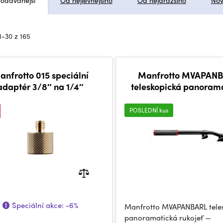
rodávanější
Od nejlevnějšího
Od nejdražšího
Nov
1-30 z 165
anfrotto 015 speciální
Manfrotto MVAPAN
adaptér 3/8″ na 1/4″
teleskopická panoram
rukojeť
POSLEDNÍ kus
Speciální akce:
-6%
Manfrotto MVAPANBARL tele
panoramatická rukojeť —