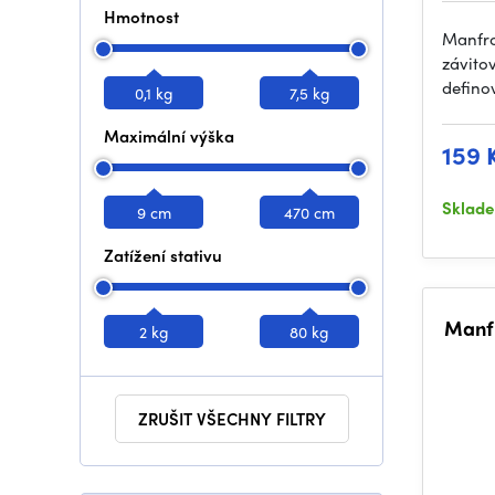
Hmotnost
Manfro
závito
defino
0,1 kg
7,5 kg
Maximální výška
159 
Sklad
9 cm
470 cm
Zatížení stativu
Manfr
2 kg
80 kg
ZRUŠIT VŠECHNY FILTRY