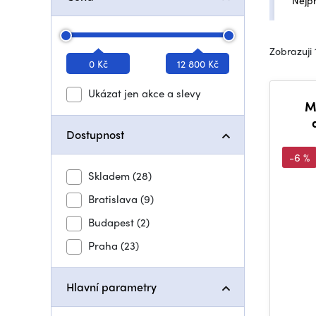
Nejp
Zobrazuji 
0 Kč
12 800 Kč
Ukázat jen akce a slevy
M
Dostupnost
-6 %
Skladem
(28)
Bratislava
(9)
Budapest
(2)
Praha
(23)
Hlavní parametry