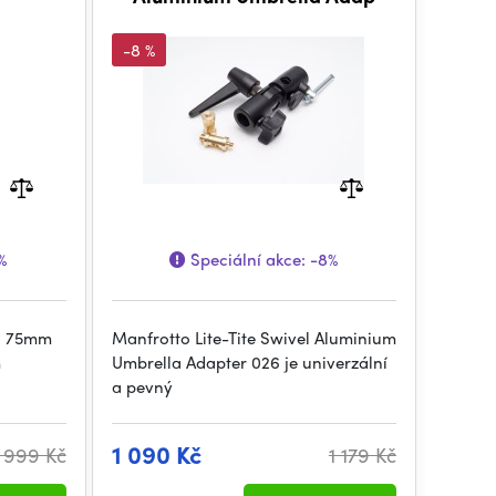
-8 %
%
Speciální akce:
-8%
á 75mm
Manfrotto Lite-Tite Swivel Aluminium
m
Umbrella Adapter 026 je univerzální
a pevný
1 090 Kč
1 999 Kč
1 179 Kč