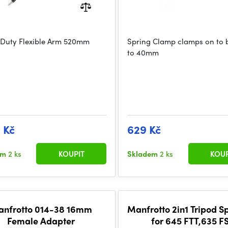
Duty Flexible Arm 520mm
Spring Clamp clamps on to 
to 40mm
9 Kč
629 Kč
em
2 ks
KOUPIT
Skladem
2 ks
KOUP
nfrotto 014-38 16mm
Manfrotto 2in1 Tripod S
Female Adapter
for 645 FTT,635 F