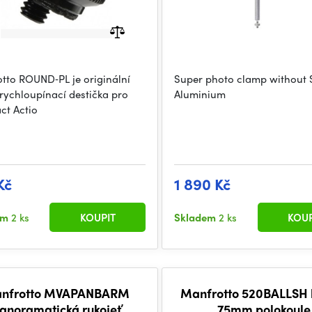
tto ROUND‑PL je originální
Super photo clamp without 
 rychloupínací destička pro
Aluminium
t Actio
Kč
1 890 Kč
em
2 ks
KOUPIT
Skladem
2 ks
KOUP
nfrotto MVAPANBARM
Manfrotto 520BALLSH 
anoramatická rukojeť
75mm polokoule