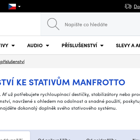
Do
IVY
AUDIO
PŘÍSLUŠENSTVÍ
SLEVY A A
 příslušenství
STVÍ KE STATIVŮM MANFROTTO
. Ať už potřebujete rychloupínací destičky, stabilizátory nebo pr
ství, navržené s ohledem na odolnost a snadné použití, poskytuje v
 najděte dokonalý doplněk svého stativového systému.