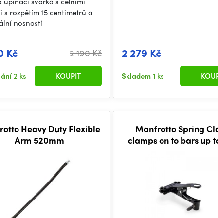
 upínací svorka s čelními
i s rozpětím 15 centimetrů a
lní nosností
0 Kč
2 279 Kč
2 190 Kč
lání
2 ks
KOUPIT
Skladem
1 ks
KOUP
otto Heavy Duty Flexible
Manfrotto Spring C
Arm 520mm
clamps on to bars up 