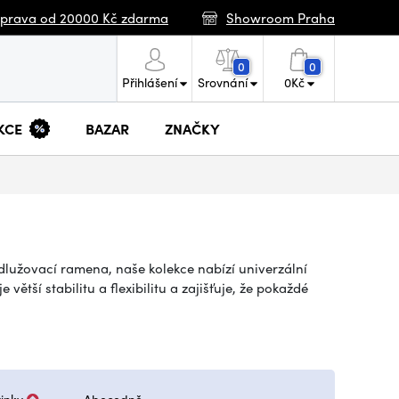
prava od 20000 Kč zdarma
Showroom Praha
0
0
Přihlášení
Srovnání
0
Kč
KCE
BAZAR
ZNAČKY
odlužovací ramena, naše kolekce nabízí univerzální
ětší stabilitu a flexibilitu a zajišťuje, že pokaždé