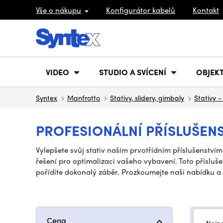
Vše o nákupu
Konfigurátor kabelů
Kontakt
VIDEO
STUDIO A SVÍCENÍ
OBJEKT
Syntex
Manfrotto
Stativy, slidery, gimbaly
Stativy -
PROFESIONÁLNÍ PŘÍSLUŠEN
Vylepšete svůj stativ naším prvotřídním příslušenstvím
řešení pro optimalizaci vašeho vybavení. Toto příslušen
pořídíte dokonalý záběr. Prozkoumejte naši nabídku a
Cena