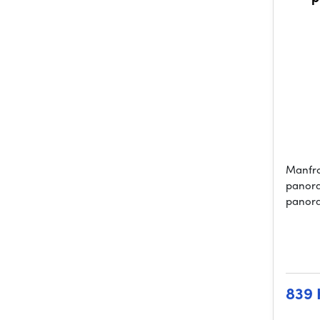
Manfr
panora
panora
839 