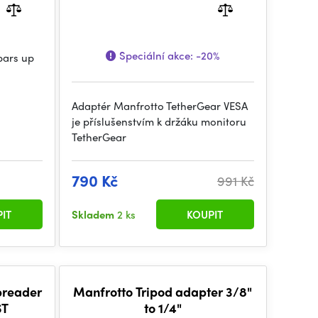
Speciální akce:
-20%
bars up
Adaptér Manfrotto TetherGear VESA
je příslušenstvím k držáku monitoru
TetherGear
790 Kč
991 Kč
IT
Skladem
2 ks
KOUPIT
preader
Manfrotto Tripod adapter 3/8"
ST
to 1/4"