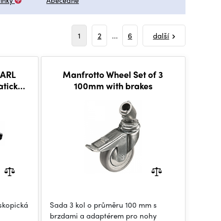
inky
Abecedně
1
2
...
6
další
BARL
Manfrotto Wheel Set of 3
atická
100mm with brakes
skopická
Sada 3 kol o průměru 100 mm s
brzdami a adaptérem pro nohy