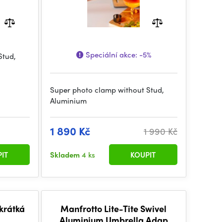
Speciální akce:
-5%
Stud,
Super photo clamp without Stud,
Aluminium
1 890 Kč
1 990 Kč
IT
Skladem
4 ks
KOUPIT
krátká
Manfrotto Lite-Tite Swivel
Aluminium Umbrella Adap