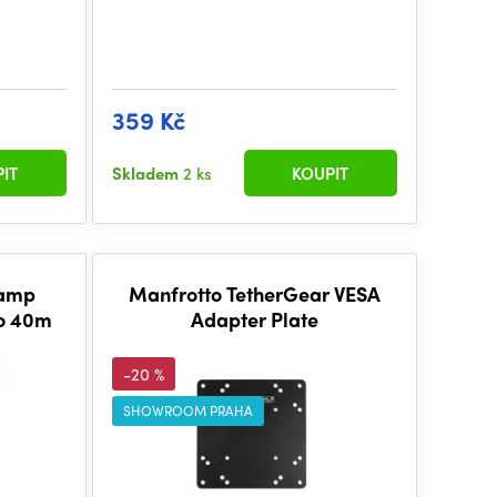
359 Kč
IT
Skladem
2 ks
KOUPIT
lamp
Manfrotto TetherGear VESA
to 40m
Adapter Plate
-20 %
SHOWROOM PRAHA