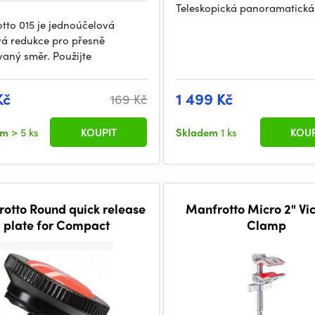
Teleskopická panoramatická
tto 015 je jednoúčelová
vá redukce pro přesně
vaný směr. Použijte
Kč
1 499 Kč
169 Kč
em
> 5 ks
KOUPIT
Skladem
1 ks
KOUP
otto Round quick release
Manfrotto Micro 2" Vi
plate for Compact
Clamp