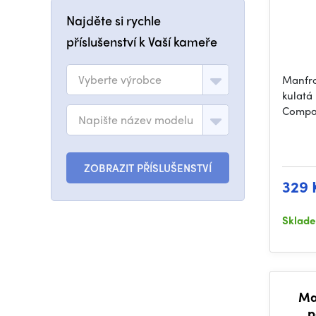
Najděte si rychle
příslušenství k Vaší kameře
Vyberte výrobce
Manfro
kulatá
Compac
Napište název modelu
ZOBRAZIT PŘÍSLUŠENSTVÍ
329 
Sklad
Ma
p