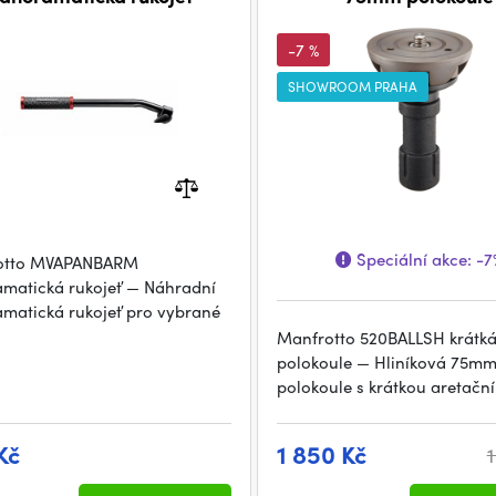
-7 %
SHOWROOM PRAHA
Speciální akce:
-7
otto MVAPANBARM
matická rukojeť — Náhradní
matická rukojeť pro vybrané
Manfrotto 520BALLSH krátk
polokoule — Hliníková 75m
polokoule s krátkou aretační
Kč
1 850 Kč