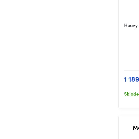
Heavy 
1 18
Sklad
Ma