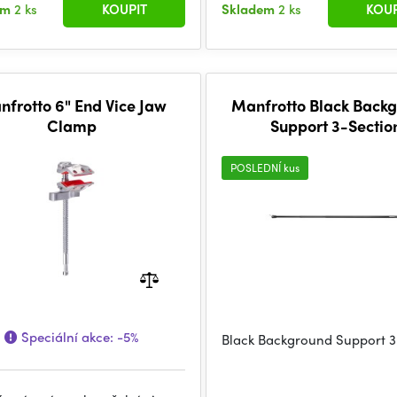
em
2 ks
KOUPIT
Skladem
2 ks
KOUP
frotto 6" End Vice Jaw
Manfrotto Black Back
Clamp
Support 3-Sectio
POSLEDNÍ kus
Speciální akce:
-5%
Black Background Support 3