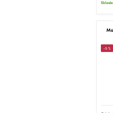
Sklad
Man
-5 %