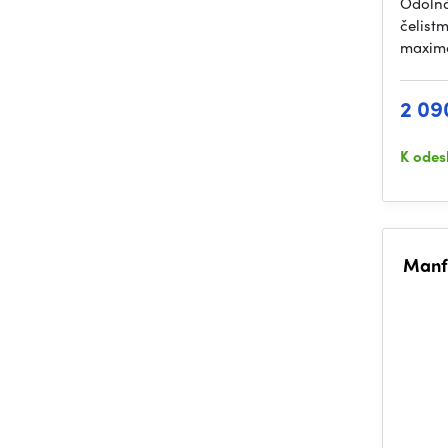
Odolná
čelistm
maximá
2 09
K odes
Manfr