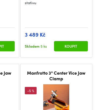
stativu
3 489 Kč
IT
Skladem
5 ks
KOUPIT
ce Jaw
Manfrotto 3" Center Vice Jaw
Clamp
-5 %