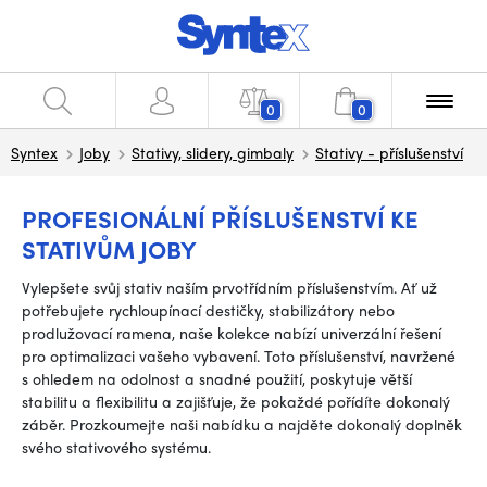
0
0
Syntex
Joby
Stativy, slidery, gimbaly
Stativy - příslušenství
PROFESIONÁLNÍ PŘÍSLUŠENSTVÍ KE
STATIVŮM JOBY
Vylepšete svůj stativ naším prvotřídním příslušenstvím. Ať už
potřebujete rychloupínací destičky, stabilizátory nebo
prodlužovací ramena, naše kolekce nabízí univerzální řešení
pro optimalizaci vašeho vybavení. Toto příslušenství, navržené
s ohledem na odolnost a snadné použití, poskytuje větší
stabilitu a flexibilitu a zajišťuje, že pokaždé pořídíte dokonalý
záběr. Prozkoumejte naši nabídku a najděte dokonalý doplněk
svého stativového systému.