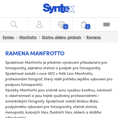
0
0
Syntex
Manfrotto
Stativy, slidery, gimbaly
Ramena
RAMENA MANFROTTO
Společnost Manfrotto je předním výrobcem příslušenství pro
fotoaparáty, zejména stativů a podpěr pro fotoaparáty.
Společnost založil v roce 1972 v Itálii Lino Manfrotto,
profesionální fotograf, který viděl potřebu lepšího vybavení pro
podporu fotoaparátů.
Výrobky Manfrotto jsou známé svou vysokou kvalitou, odolností
a všestranností a jsou hojně využívány profesionálními i
amatérskými fotografy. Společnost nabízí širokou škálu
podpůrného vybavení pro fotoaparáty, včetně stativů,
monopodů, kulových hlav, fluidních hlav, sliderů a dalšího
příslušenství.