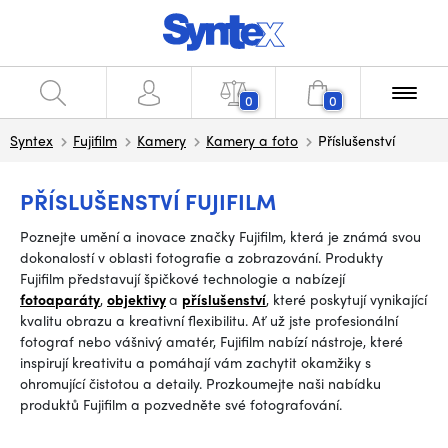
0
0
Syntex
Fujifilm
Kamery
Kamery a foto
Příslušenství
PŘÍSLUŠENSTVÍ FUJIFILM
Poznejte umění a inovace značky Fujifilm, která je známá svou
dokonalostí v oblasti fotografie a zobrazování. Produkty
Fujifilm představují špičkové technologie a nabízejí
fotoaparáty
,
objektivy
a
příslušenství
, které poskytují vynikající
kvalitu obrazu a kreativní flexibilitu. Ať už jste profesionální
fotograf nebo vášnivý amatér, Fujifilm nabízí nástroje, které
inspirují kreativitu a pomáhají vám zachytit okamžiky s
ohromující čistotou a detaily. Prozkoumejte naši nabídku
produktů Fujifilm a pozvedněte své fotografování.