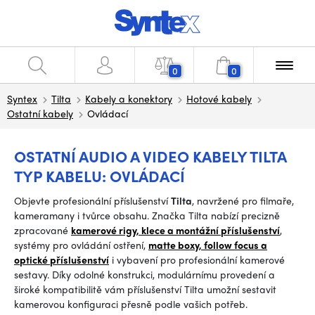
0
0
Syntex
Tilta
Kabely a konektory
Hotové kabely
Ostatní kabely
Ovládací
OSTATNÍ AUDIO A VIDEO KABELY TILTA
TYP KABELU: OVLÁDACÍ
Objevte profesionální příslušenství
Tilta
, navržené pro filmaře,
kameramany i tvůrce obsahu. Značka Tilta nabízí precizně
zpracované
kamerové rigy, klece a montážní příslušenství
,
systémy pro ovládání ostření,
matte boxy, follow focus a
optické příslušenství
i vybavení pro profesionální kamerové
sestavy. Díky odolné konstrukci, modulárnímu provedení a
široké kompatibilitě vám příslušenství Tilta umožní sestavit
kamerovou konfiguraci přesně podle vašich potřeb.