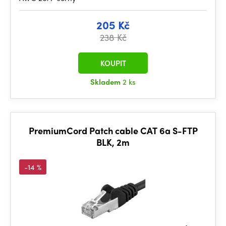
205 Kč
238 Kč
KOUPIT
Skladem
2 ks
PremiumCord Patch cable CAT 6a S-FTP
BLK, 2m
-14 %