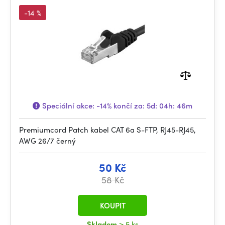
-14 %
Speciální akce:
-14%
končí za:
5d: 04h: 46m
Premiumcord Patch kabel CAT 6a S-FTP, RJ45-RJ45,
AWG 26/7 černý
50 Kč
58 Kč
KOUPIT
Skladem
> 5 ks