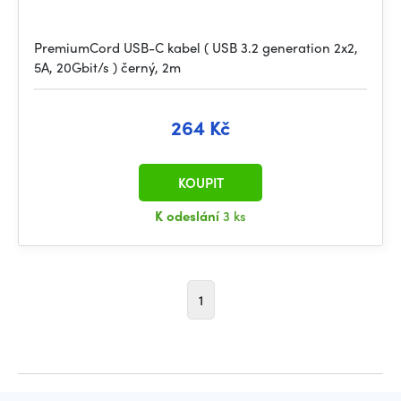
PremiumCord USB-C kabel ( USB 3.2 generation 2x2,
5A, 20Gbit/s ) černý, 2m
264 Kč
KOUPIT
K odeslání
3 ks
1