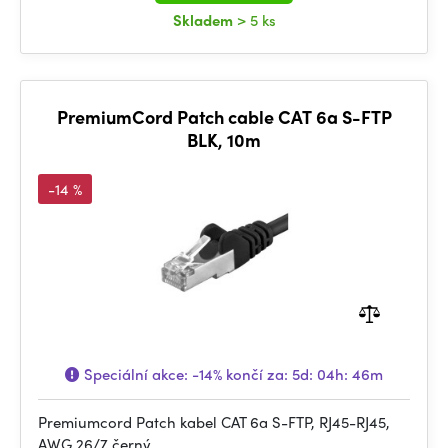
Skladem
> 5 ks
PremiumCord Patch cable CAT 6a S-FTP
BLK, 10m
-14 %
Speciální akce:
-14%
končí za:
5d: 04h: 46m
Premiumcord Patch kabel CAT 6a S-FTP, RJ45-RJ45,
AWG 26/7 černý