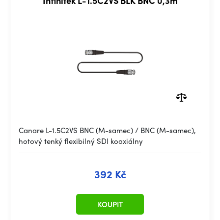
Infinitek L-1.5C2VS BLK BNC 0,3m
Canare L-1.5C2VS BNC (M-samec) / BNC (M-samec),
hotový tenký flexibilný SDI koaxiálny
392 Kč
KOUPIT