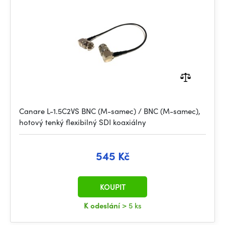
Canare L-1.5C2VS BNC (M-samec) / BNC (M-samec),
hotový tenký flexibilný SDI koaxiálny
545 Kč
KOUPIT
K odeslání
> 5 ks