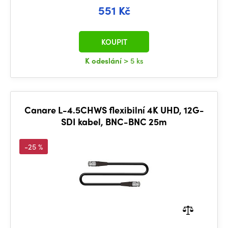
551 Kč
KOUPIT
K odeslání
> 5 ks
Canare L-4.5CHWS flexibilní 4K UHD, 12G-
SDI kabel, BNC-BNC 25m
-25 %