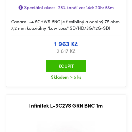
Speciální akce:
-25%
končí za:
14d: 20h: 53m
Canare L-4.5CHWS BNC je flexibilný a odolný 75 ohm
7,2 mm koaxiálny "Low Loss" SD/HD/3G/12G-SDI
1 963 Kč
2 617 Kč
KOUPIT
Skladem
> 5 ks
Infinitek L-3C2VS GRN BNC 1m