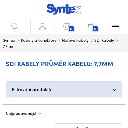
0
0
Syntex
Kabely a konektory
Hotové kabely
SDI kabely
7,7mm
SDI KABELY PRŮMĚR KABELU: 7,7MM
Filtrování produktů
Nejprodávanější