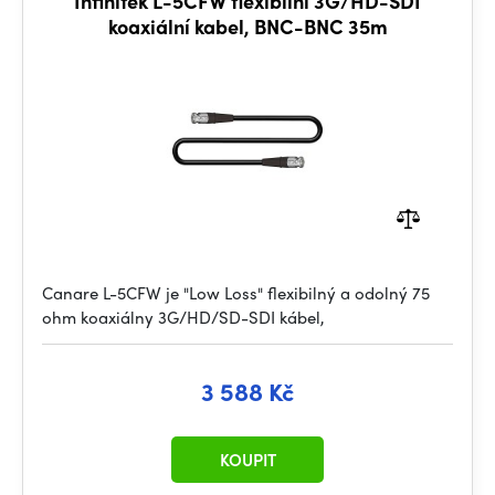
Infinitek L-5CFW flexibilní 3G/HD-SDI
koaxiální kabel, BNC-BNC 35m
Canare L-5CFW je "Low Loss" flexibilný a odolný 75
ohm koaxiálny 3G/HD/SD-SDI kábel,
3 588 Kč
KOUPIT