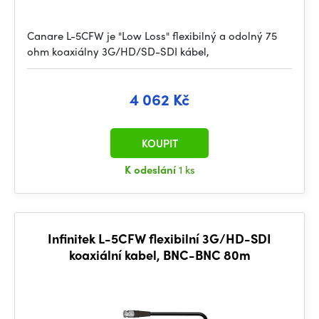
Canare L-5CFW je "Low Loss" flexibilný a odolný 75
ohm koaxiálny 3G/HD/SD-SDI kábel,
4 062 Kč
KOUPIT
K odeslání
1 ks
Infinitek L-5CFW flexibilní 3G/HD-SDI
koaxiální kabel, BNC-BNC 80m