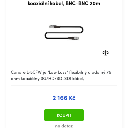
koaxiální kabel, BNC-BNC 20m
Canare L-5CFW je "Low Loss" flexibilný a odolný 75
ohm koaxiálny 3G/HD/SD-SDI kábel,
2 166 Kč
KOUPIT
na dotaz