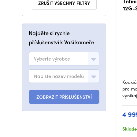
Infin
ZRUŠIT VŠECHNY FILTRY
12G-
Najděte si rychle
příslušenství k Vaší kameře
Vyberte výrobce
Napište název modelu
Koaxiá
pro mo
vynikaj
ZOBRAZIT PŘÍSLUŠENSTVÍ
4 99
Sklad