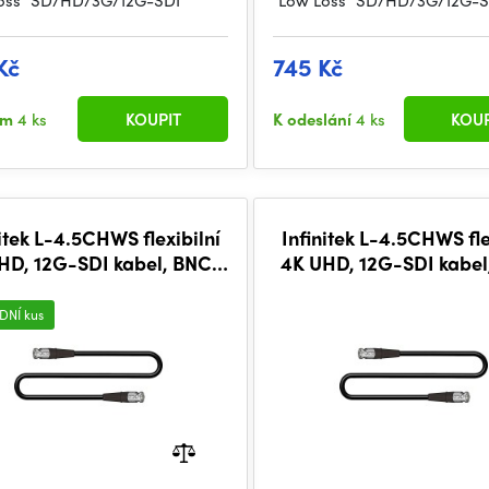
oss" SD/HD/3G/12G-SDI
"Low Loss" SD/HD/3G/12G-S
Kč
745 Kč
em
4 ks
KOUPIT
K odeslání
4 ks
KOUP
itek L-4.5CHWS flexibilní
Infinitek L-4.5CHWS fle
HD, 12G-SDI kabel, BNC-
4K UHD, 12G-SDI kabel
BNC 10m
BNC 20m
DNÍ kus