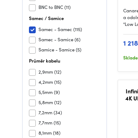
BNC to BNC
(11)
Canare
a odol
Samec / Samice
"Low L
Samec - Samec
(115)
Samec - Samice
(6)
1 218
Samice - Samice
(5)
Sklad
Průměr kabelu
2,9mm
(12)
4,2mm
(15)
Infin
5,5mm
(9)
4K U
5,8mm
(12)
7,2mm
(34)
7,7mm
(15)
8,1mm
(18)