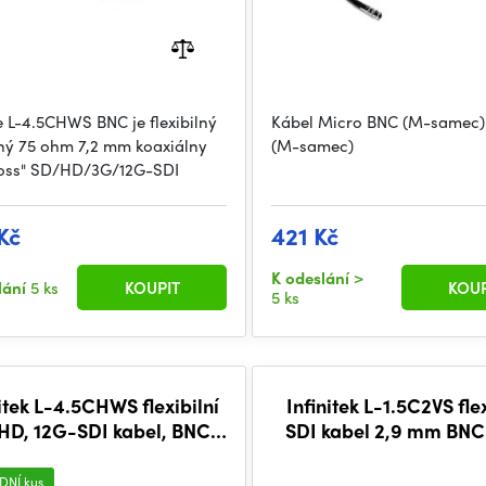
 L-4.5CHWS BNC je flexibilný
Kábel Micro BNC (M-samec)
ný 75 ohm 7,2 mm koaxiálny
(M-samec)
oss" SD/HD/3G/12G-SDI
Kč
421 Kč
K odeslání
>
lání
5 ks
KOUPIT
KOUP
5 ks
itek L-4.5CHWS flexibilní
Infinitek L-1.5C2VS flex
HD, 12G-SDI kabel, BNC-
SDI kabel 2,9 mm BN
BNC 2m
0,5 m, BLK, pravou
DNÍ kus