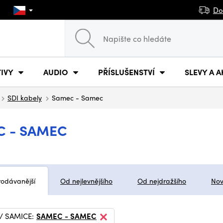
Do
IVY
AUDIO
PŘÍSLUŠENSTVÍ
SLEVY A A
SDI kabely
Samec - Samec
C - SAMEC
rodávanější
Od nejlevnějšího
Od nejdražšího
Nov
/ SAMICE:
SAMEC - SAMEC