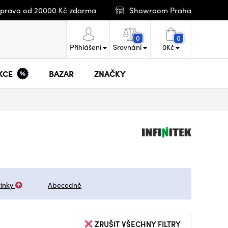
prava od 20000 Kč zdarma
Showroom Praha
0
0
Přihlášení
Srovnání
0
Kč
KCE
BAZAR
ZNAČKY
inky
Abecedně
ZRUŠIT VŠECHNY FILTRY