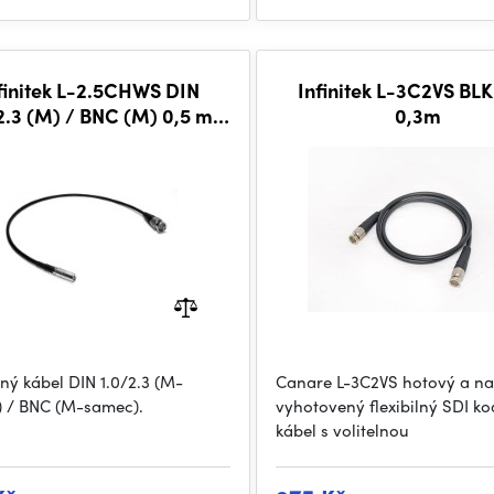
finitek L-2.5CHWS DIN
Infinitek L-3C2VS BL
2.3 (M) / BNC (M) 0,5 m,
0,3m
BLK
lný kábel DIN 1.0/2.3 (M-
Canare L-3C2VS hotový a na
 / BNC (M-samec).
vyhotovený flexibilný SDI ko
kábel s volitelnou