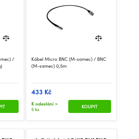
amec) /
Kábel Micro BNC (M-samec) / BNC
ký
(M-samec) 0,5m
433 Kč
K odeslání
>
IT
KOUPIT
5 ks