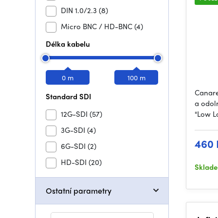
DIN 1.0/2.3
(8)
Micro BNC / HD-BNC
(4)
Délka kabelu
0 m
100 m
Canare
Standard SDI
a odol
12G-SDI
(57)
"Low L
3G-SDI
(4)
460 
6G-SDI
(2)
HD-SDI
(20)
Sklad
Ostatní parametry