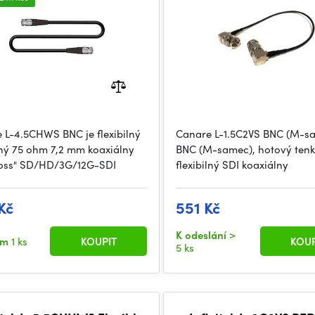
 L-4.5CHWS BNC je flexibilný
Canare L-1.5C2VS BNC (M-s
ný 75 ohm 7,2 mm koaxiálny
BNC (M-samec), hotový ten
oss" SD/HD/3G/12G-SDI
flexibilný SDI koaxiálny
Kč
551 Kč
K odeslání
>
em
1 ks
KOUPIT
KOUP
5 ks