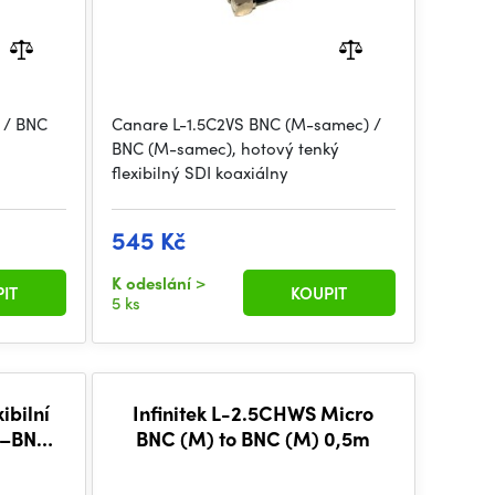
 / BNC
Canare L-1.5C2VS BNC (M-samec) /
BNC (M-samec), hotový tenký
flexibilný SDI koaxiálny
545 Kč
K odeslání
>
IT
KOUPIT
5 ks
ibilní
Infinitek L-2.5CHWS Micro
C–BNC
BNC (M) to BNC (M) 0,5m
hlý