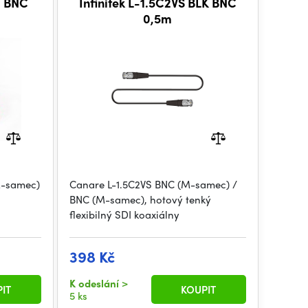
D BNC
Infinitek L-1.5C2VS BLK BNC
0,5m
M-samec)
Canare L-1.5C2VS BNC (M-samec) /
BNC (M-samec), hotový tenký
flexibilný SDI koaxiálny
398 Kč
K odeslání
>
IT
KOUPIT
5 ks