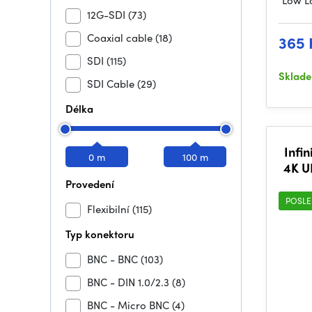
"Low L
12G-SDI
(73)
Coaxial cable
(18)
365 
SDI
(115)
Sklad
SDI Cable
(29)
Délka
Infin
0 m
100 m
4K U
Provedení
POSLE
Flexibilní
(115)
Typ konektoru
BNC - BNC
(103)
BNC - DIN 1.0/2.3
(8)
BNC - Micro BNC
(4)