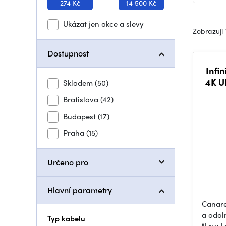
274 Kč
14 500 Kč
Ukázat jen akce a slevy
Zobrazuji 
Dostupnost
Infin
4K U
Skladem
(50)
Bratislava
(42)
Budapest
(17)
Praha
(15)
Určeno pro
Hlavní parametry
Canare
a odol
Typ kabelu