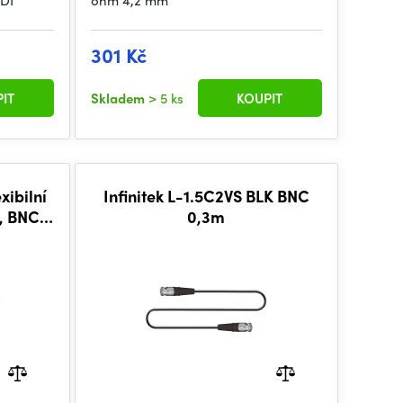
DI
ohm 4,2 mm
301 Kč
IT
Skladem
> 5 ks
KOUPIT
xibilní
Infinitek L-1.5C2VS BLK BNC
, BNC-
0,3m