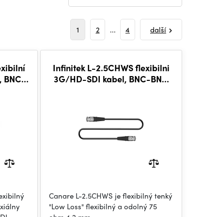
1
2
...
4
další
xibilní
Infinitek L-2.5CHWS flexibilni
, BNC-
3G/HD-SDI kabel, BNC-BNC
0,3m
xibilný
Canare L-2.5CHWS je flexibilný tenký
xiálny
"Low Loss" flexibilný a odolný 75