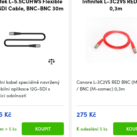
itek L-5.5CUHWS Flexible
Infinitek L-3C2VS RE
SDI Cable, BNC-BNC 30m
0,3m
lní kabel speciálně navržený
Canare L-3C2VS RED BNC (
bilní aplikace 12G-SDI s
/ BNC (M-samec) 0,3m
ící odolností
5 Kč
275 Kč
em
> 5 ks
KOUPIT
K odeslání
5 ks
KOUP