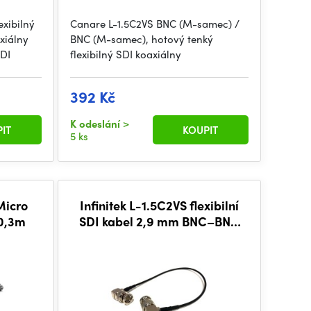
xibilný
Canare L-1.5C2VS BNC (M-samec) /
xiálny
BNC (M-samec), hotový tenký
DI
flexibilný SDI koaxiálny
392 Kč
K odeslání
>
IT
KOUPIT
5 ks
Micro
Infinitek L-1.5C2VS flexibilní
 0,3m
SDI kabel 2,9 mm BNC–BNC
0,3 m, BLK, pravouhlý