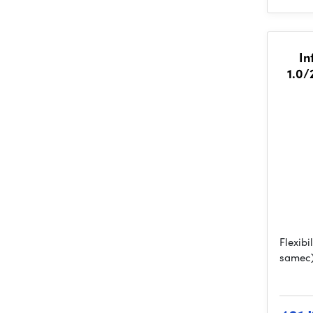
In
1.0/
Flexibi
samec)