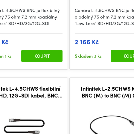
 L-4.5CHWS BNC je flexibilný
Canare L-4.5CHWS BNC je fle
ný 75 ohm 7,2 mm koaxiálny
a odolný 75 ohm 7,2 mm koa
oss" SD/HD/3G/12G-SDI
"Low Loss" SD/HD/3G/12G-S
 Kč
2 166 Kč
em
1 ks
KOUPIT
Skladem
3 ks
KOUP
itek L-4.5CHWS flexibilní
Infinitek L-2.5CHWS 
HD, 12G-SDI kabel, BNC-
BNC (M) to BNC (M)
BNC 7,5m