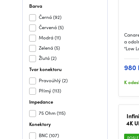
Barva
Černá
(92)
Červená
(5)
Canare
Modrá
(11)
a odol
Zelená
(5)
"Low L
Žlutá
(2)
980 
Tvar konektoru
Pravoúhlý
(2)
K odes
Přímý
(113)
Impedance
75 Ohm
(115)
Infin
4K U
Konektory
BNC
(107)
POSLE