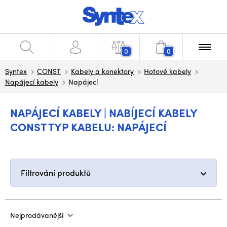
0
0
Syntex
CONST
Kabely a konektory
Hotové kabely
Napájecí kabely
Napájecí
NAPÁJECÍ KABELY | NABÍJECÍ KABELY
CONST TYP KABELU: NAPÁJECÍ
Filtrování produktů
Nejprodávanější