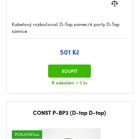
Kabelový rozbočovač D-Tap samec/4 porty D-Tap
samice
501 Kč
KOUPIT
K odeslání
> 5 ks
CONST P-BP3 (D-tap D-tap)
POSLEDNÍ kus