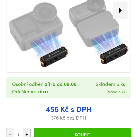
Osobní odběr:
zítra od 09:00
Skladem 5 ks
Odešleme:
zítra
Praha 5 ks
455 Kč s DPH
376 Kč bez DPH
-
+
KOUPIT