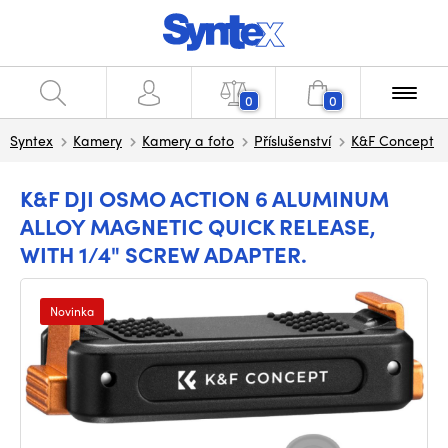
0
0
Syntex
Kamery
Kamery a foto
Příslušenství
K&F Concept
K&F DJI OSMO ACTION 6 ALUMINUM
ALLOY MAGNETIC QUICK RELEASE,
WITH 1/4" SCREW ADAPTER.
Novinka