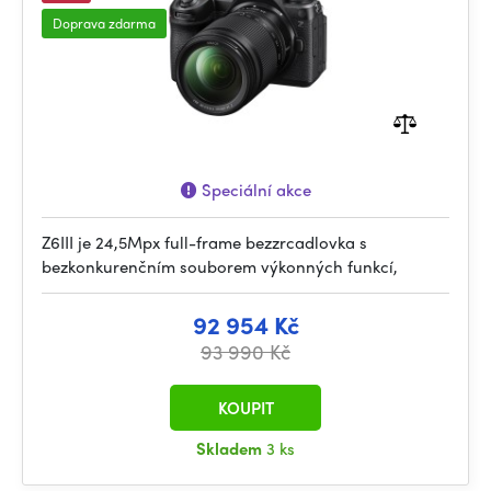
Doprava zdarma
Speciální akce
Z6III je 24,5Mpx full-frame bezzrcadlovka s
bezkonkurenčním souborem výkonných funkcí,
92 954 Kč
93 990 Kč
KOUPIT
Skladem
3 ks