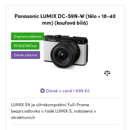
Panasonic LUMIX DC-S9N-W (tělo + 18-40
mm) (kouřová bílá)
Doprava zdarma
POSLEDNÍ kus
Dárek zdarma
Dárek v ceně 1 699 Kč
LUMIX S9 je ultrakompaktní Full-Frame
bezzrcadlovka v řadě LUMIX S, nabízená v
atraktivních