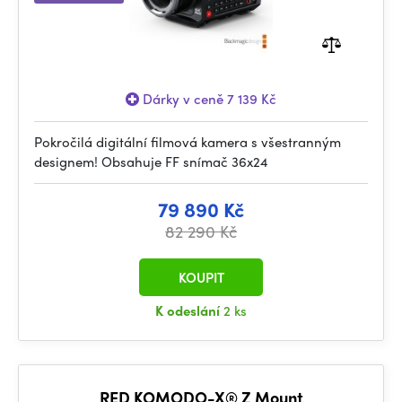
Dárky v ceně 7 139 Kč
Pokročilá digitální filmová kamera s všestranným
designem! Obsahuje FF snímač 36x24
79 890 Kč
82 290 Kč
KOUPIT
K odeslání
2 ks
RED KOMODO-X® Z Mount