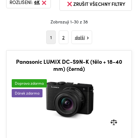
ROZLIŠENÍ:
6K
ZRUŠIT VŠECHNY FILTRY
Zobrazuji 1-30 z 38
1
2
další
Panasonic LUMIX DC-S9N-K (tělo + 18-40
mm) (černá)
Doprava zdarma
Dárek zdarma