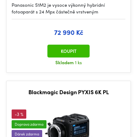
Panasonic S1M2 je vysoce výkonný hybridní
fotoaparát s 24 Mpx částečně vrstveným
72 990 Kč
KOUPIT
Skladem
1 ks
Blackmagic Design PYXIS 6K PL
-3 %
Doprava zdarma
Dárek zdarma