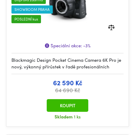
SHOWROOM PRAHA
POSLEDNÍ kus
Speciální akce:
-3%
Blackmagic Design Pocket Cinema Camera 6K Pro je
nový, výkonný přírůstek v řadě profesionálních
62 590 Kč
64 690 Kč
KOUPIT
Skladem
1 ks