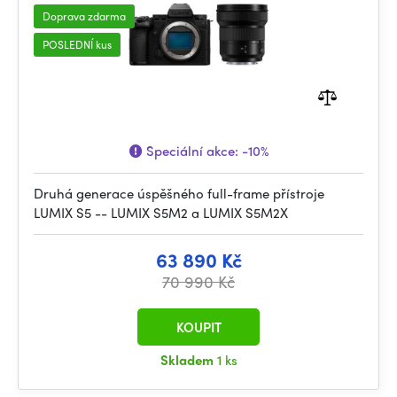
Doprava zdarma
POSLEDNÍ kus
Speciální akce:
-10%
Druhá generace úspěšného full-frame přístroje
LUMIX S5 -- LUMIX S5M2 a LUMIX S5M2X
63 890 Kč
70 990 Kč
KOUPIT
Skladem
1 ks