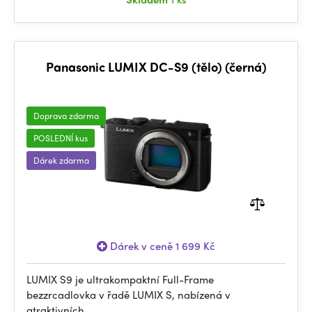
Panasonic LUMIX DC-S9 (tělo) (černá)
Doprava zdarma
POSLEDNÍ kus
Dárek zdarma
Dárek v ceně 1 699 Kč
LUMIX S9 je ultrakompaktní Full-Frame
bezzrcadlovka v řadě LUMIX S, nabízená v
atraktivních