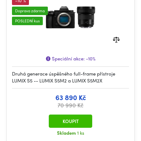
-10 %
Doprava zdarma
POSLEDNÍ kus
Speciální akce:
-10%
Druhá generace úspěšného full-frame přístroje
LUMIX S5 -- LUMIX S5M2 a LUMIX S5M2X
63 890 Kč
70 990 Kč
KOUPIT
Skladem
1 ks