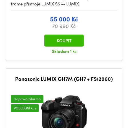
frame přístroje LUMIX S5 -- LUMIX
55 000 Kč
70 990 Kč
KOUPIT
Skladem
1 ks
Panasonic LUMIX GH7M (GH7 + FS12060)
Doprava zdarma
POSLEDNÍ kus