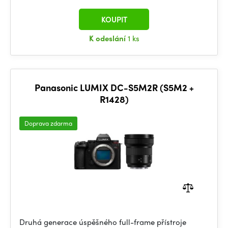
KOUPIT
K odeslání
1 ks
Panasonic LUMIX DC-S5M2R (S5M2 +
R1428)
Doprava zdarma
Druhá generace úspěšného full-frame přístroje