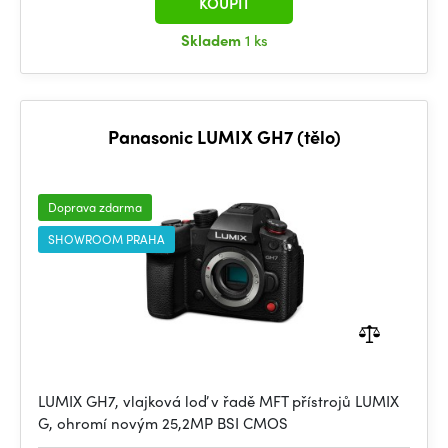
KOUPIT
Skladem
1 ks
Panasonic LUMIX GH7 (tělo)
Doprava zdarma
SHOWROOM PRAHA
LUMIX GH7, vlajková loď v řadě MFT přístrojů LUMIX
G, ohromí novým 25,2MP BSI CMOS