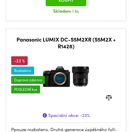
KOUPIT
Skladem
1 ks
Panasonic LUMIX DC-S5M2XR (S5M2X +
R1428)
-23 %
Rozbaleno
Doprava zdarma
POSLEDNÍ kus
Speciální akce:
-23%
Ppouze rozbaleno. Druhá generace úspěšného full-