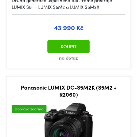
Druhá generace úspěšného full-frame přístroje
LUMIX S5 -- LUMIX S5M2 a LUMIX S5M2X
43 990 Kč
KOUPIT
na dotaz
Panasonic LUMIX DC-S5M2K (S5M2 +
R2060)
Doprava zdarma