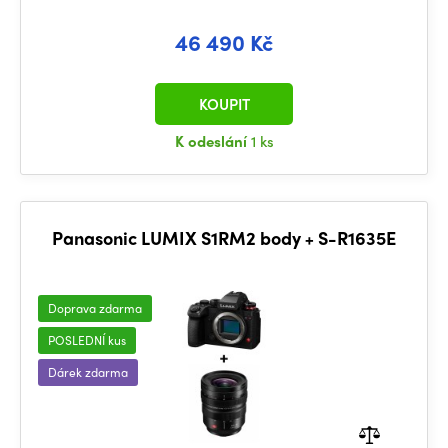
46 490 Kč
KOUPIT
K odeslání
1 ks
Panasonic LUMIX S1RM2 body + S-R1635E
Doprava zdarma
POSLEDNÍ kus
Dárek zdarma